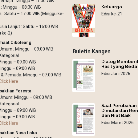
emaja : Minggu – 11:00 WIB
Keluarga
: Minggu – 08:30 WIB
: Sabtu – 17:00 WIB (Minggu ke-
Edisi ke-21
Usia Lanjut : Sabtu – 16:00 WIB
 ke-2)
maat Cikoleang
Umum : Minggu – 09:00 WIB
Buletin Kangen
Kategorial
Dialog Memberi
 Minggu – 09:00 WIB
Hasil yang Beda
inggu – 09:00 WIB
Edisi Juni 2026
 & Pemuda: Minggu – 07:00 WIB
Click Here
baktian Foresta
 Umum: Minggu – 09:00 WIB
Kategorial
Saat Perubahan
 Minggu – 09:00 WIB
Dimulai dari Re
dan Niat Baik
inggu – 09:00 WIB
Edisi Maret 2026
Click Here
baktian Nusa Loka