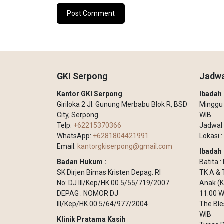
GKI Serpong
Jadwa
Kantor GKI Serpong
Ibada
Giriloka 2 Jl. Gunung Merbabu Blok R, BSD
Minggu –
City, Serpong
WIB
Telp:
+62215370366
Jadwal 
WhatsApp:
+6281804421991
Lokasi :
Email:
kantorgkiserpong@gmail.com
Ibadah 
Badan Hukum :
Batita 
SK Dirjen Bimas Kristen Depag. RI
TK A & 
No: DJ III/Kep/HK.00.5/55/719/2007
Anak (K
DEPAG : NOMOR DJ
11:00 W
III/Kep/HK.00.5/64/977/2004
The Ble
WIB
Klinik Pratama Kasih