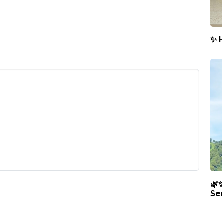
✨ 
🌿
Se