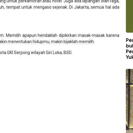
ng untuk perkantoran atau hotel. Juga ada lapangan olah raga,
h, tempat untuk mengaso sejenak. Di Jakarta, semua hal ada
alam. Memilih apapun hendaklah dipikirkan masak-masak karena
Pe
. Makin menentukan hidupmu, makin bijaklah memilih.
bu
Pe
gota GKI Serpong wilayah Giri Loka, BSD.
Yuk