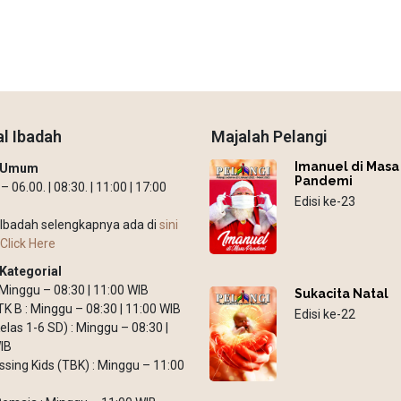
l Ibadah
Majalah Pelangi
Imanuel di Masa
h Umum
Pandemi
 06.00. | 08:30. | 11:00 | 17:00
Edisi ke-23
Ibadah selengkapnya ada di
sini
Click Here
Kategorial
: Minggu – 08:30 | 11:00 WIB
Sukacita Natal
TK B : Minggu – 08:30 | 11:00 WIB
Edisi ke-22
elas 1-6 SD) : Minggu – 08:30 |
IB
ssing Kids (TBK) : Minggu – 11:00