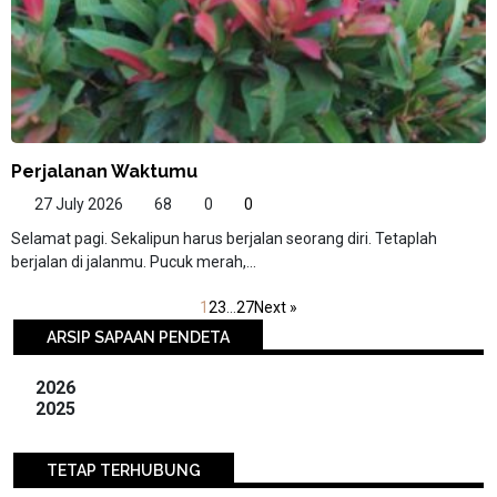
Perjalanan Waktumu
27 July 2026
68
0
0
Selamat pagi. Sekalipun harus berjalan seorang diri. Tetaplah
berjalan di jalanmu. Pucuk merah,...
1
2
3
…
27
Next »
ARSIP SAPAAN PENDETA
2026
2025
TETAP TERHUBUNG