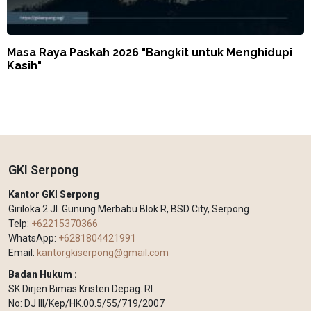
Masa Raya Paskah 2026 "Bangkit untuk Menghidupi
Kasih"
GKI Serpong
Kantor GKI Serpong
Giriloka 2 Jl. Gunung Merbabu Blok R, BSD City, Serpong
Telp:
+62215370366
WhatsApp:
+6281804421991
Email:
kantorgkiserpong@gmail.com
Badan Hukum :
SK Dirjen Bimas Kristen Depag. RI
No: DJ III/Kep/HK.00.5/55/719/2007