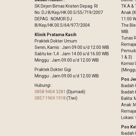
SK Dirjen Bimas Kristen Depag. RI
TK A & 
No: DJ III/Kep/HK.00.5/55/719/2007
Anak (K
DEPAG : NOMOR DJ
11:00 W
III/Kep/HK.00.5/64/977/2004
The Ble
WIB
Klinik Pratama Kasih
Tunas R
Praktek Dokter Umum
Remaja 
Senin, Kamis : Jam 09.00 s/d 12.00 WIB
Pemuda 
Sabtu ke-1,4 : Jam 14.00 s/d 16.00 WIB
1 & 3)
Minggu : Jam 09.00 s/d 12.00 WIB
Komisi 
Praktek Dokter Gigi
(Minggu
Minggu : Jam 09.00 s/d 12.00 WIB
Pos Je
Hubungi :
Ibadah 
0858 9404 3281
(Djumadi)
Ibadah 
0857 1969 1918
(Tiwi)
Balita:
Anak: M
Remaja
Lokasi:
Pos Ke
Ibadah