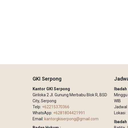
GKI Serpong
Jadwa
Kantor GKI Serpong
Ibada
Giriloka 2 Jl. Gunung Merbabu Blok R, BSD
Minggu –
City, Serpong
WIB
Telp:
+62215370366
Jadwal 
WhatsApp:
+6281804421991
Lokasi :
Email:
kantorgkiserpong@gmail.com
Ibadah 
Badan Hukum :
Batita 