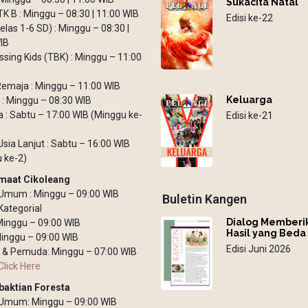
Sukacita Natal
TK B : Minggu – 08:30 | 11:00 WIB
Edisi ke-22
elas 1-6 SD) : Minggu – 08:30 |
IB
ssing Kids (TBK) : Minggu – 11:00
emaja : Minggu – 11:00 WIB
Keluarga
: Minggu – 08:30 WIB
: Sabtu – 17:00 WIB (Minggu ke-
Edisi ke-21
Usia Lanjut : Sabtu – 16:00 WIB
 ke-2)
maat Cikoleang
Umum : Minggu – 09:00 WIB
Buletin Kangen
Kategorial
Dialog Memberi
 Minggu – 09:00 WIB
Hasil yang Beda
inggu – 09:00 WIB
Edisi Juni 2026
 & Pemuda: Minggu – 07:00 WIB
Click Here
baktian Foresta
 Umum: Minggu – 09:00 WIB