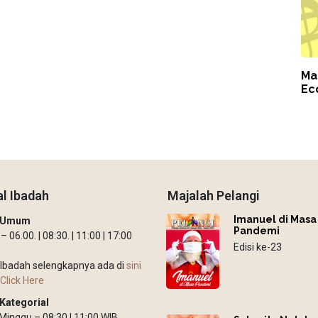
Ma
Ec
l Ibadah
Majalah Pelangi
Imanuel di Masa
h Umum
Pandemi
 06.00. | 08:30. | 11:00 | 17:00
Edisi ke-23
Ibadah selengkapnya ada di
sini
Click Here
Kategorial
: Minggu – 08:30 | 11:00 WIB