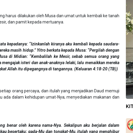
 harus dilakukan oleh Musa dan umat untuk kembali ke tanah
 Mesir, dan pamit kepada mertuanya.
ata kepadanya: “Izinkanlah kiranya aku kembali kepada saudara-
ereka masih hidup.” Yitro berkata kepada Musa: “Pergilah dengan
sa di Midian: “Kembalilah ke Mesir, sebab semua orang yang
mengajak isteri dan anak-anaknya lelaki, lalu menaikkan mereka
ngkat Allah itu dipegangnya di tangannya. (Keluaran 4:18-20 (TB))
 setiap orang percaya, dan itulah yang menjadikan Daud memuji
lu ada dalam kehidupan umat-Nya; menyediakan makanan dan
KI
ang benar oleh karena nama-Nya. Sekalipun aku berjalan dalam
gkau besertaku; gada-Mu dan tongkat-Mu, itulah yang menghibur