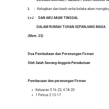
L :
Kebajikan dan kasih setia belaka akan mengikut
L+J : DAN AKU AKAN TINGGAL
DALAM RUMAH TUHAN SEPANJANG MASA.
(Mzm. 23)
Doa Pembukaan dan Perenungan Firman
O
leh
S
alah Seorang
A
nggota
Persekutuan
Pembacaan dan perenungan Firman
Keluaran 3:16-22, 4:18-20
1 Petrus 2:13-17