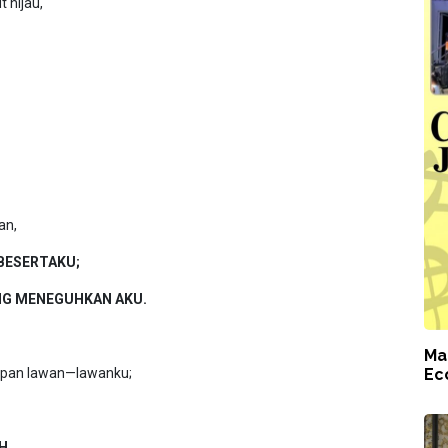
 hijau,
an,
BESERTAKU;
NG MENEGUHKAN AKU.
Ma
apan lawan—lawanku;
Ec
H.