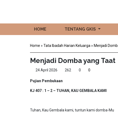
HOME
TENTANG GKIS
Home
»
Tata Ibadah Harian Keluarga
»
Menjadi Domb
Menjadi Domba yang Taat
24 April 2026
262
0
0
Pujian P
e
mbukaan
KJ 407 : 1 – 2 – TUHAN, KAU GEMBALA KAMI
Tuhan, Kau Gembala kami, tuntun kami domba-Mu