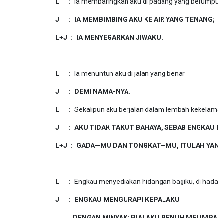
L :
Ia membaringkan aku di padang yang berumput
J : IA MEMBIMBING AKU KE AIR YANG TENANG;
L+J : IA MENYEGARKAN JIWAKU.
L :
Ia menuntun aku di jalan yang benar
J : DEMI NAMA-NYA.
L :
Sekalipun aku berjalan dalam lembah kekelam
J : AKU TIDAK TAKUT BAHAYA, SEBAB ENGKAU 
L+J : GADA—MU DAN TONGKAT—MU, ITULAH YA
L :
Engkau menyediakan hidangan bagiku, di had
J : ENGKAU MENGURAPI KEPALAKU
DENGAN MINYAK; PIALAKU PENUH MELIMPA