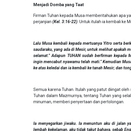
Menjadi Domba yang Taat
Firman Tuhan kepada Musa memberitahukan apa yang
perjanjian
(Kel. 3:16-22)
. Untuk itulah ia kembali ke
Lalu Musa kembali kepada mertuanya Yitro serta berk
saudaraku, yang ada di Mesir, untuk melihat apakah m
selamat.” Adapun TUHAN sudah berfirman kepada Mu
ingin mencabut nyawamu telah mati.” Kemudian Musa 
ke atas keledai dan ia kembali ke tanah Mesir; dan to
Semua karena Tuhan. Itulah yang patut diingat oleh
Tuhan dalam Mazmurnya, tentang Tuhan yang sela
minuman, memberi penyertaan dan pertolongan.
Ia menyegarkan jiwaku. Ia menuntun aku di jalan y
lembah kekelaman, aku tidak takut bahaya, sebab En