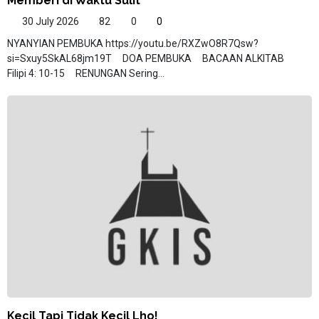
Memberi di Waktu Sulit
30 July 2026
82
0
0
NYANYIAN PEMBUKA https://youtu.be/RXZwO8R7Qsw?
si=Sxuy5SkAL68jm19T DOA PEMBUKA BACAAN ALKITAB
Filipi 4: 10-15 RENUNGAN Sering...
Kecil Tapi Tidak Kecil Lho!