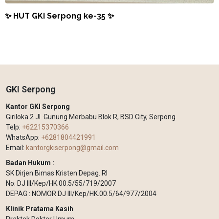
✨ HUT GKI Serpong ke-35 ✨
GKI Serpong
Kantor GKI Serpong
Giriloka 2 Jl. Gunung Merbabu Blok R, BSD City, Serpong
Telp:
+62215370366
WhatsApp:
+6281804421991
Email:
kantorgkiserpong@gmail.com
Badan Hukum :
SK Dirjen Bimas Kristen Depag. RI
No: DJ III/Kep/HK.00.5/55/719/2007
DEPAG : NOMOR DJ III/Kep/HK.00.5/64/977/2004
Klinik Pratama Kasih
Praktek Dokter Umum