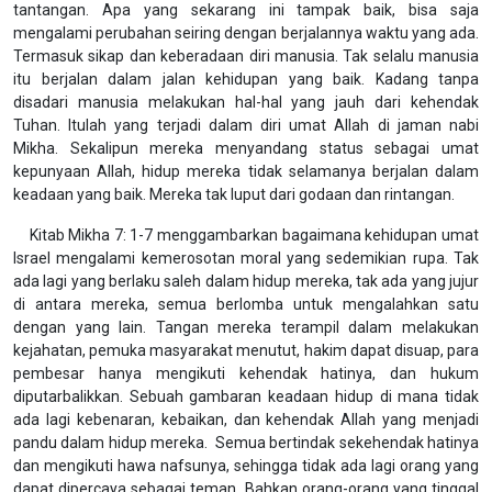
tantangan. Apa yang sekarang ini tampak baik, bisa saja
mengalami perubahan seiring dengan berjalannya waktu yang ada.
Termasuk sikap dan keberadaan diri manusia. Tak selalu manusia
itu berjalan dalam jalan kehidupan yang baik. Kadang tanpa
disadari manusia melakukan hal-hal yang jauh dari kehendak
Tuhan. Itulah yang terjadi dalam diri umat Allah di jaman nabi
Mikha. Sekalipun mereka menyandang status sebagai umat
kepunyaan Allah, hidup mereka tidak selamanya berjalan dalam
keadaan yang baik. Mereka tak luput dari godaan dan rintangan.
Kitab Mikha 7: 1-7 menggambarkan bagaimana kehidupan umat
Israel mengalami kemerosotan moral yang sedemikian rupa. Tak
ada lagi yang berlaku saleh dalam hidup mereka, tak ada yang jujur
di antara mereka, semua berlomba untuk mengalahkan satu
dengan yang lain. Tangan mereka terampil dalam melakukan
kejahatan, pemuka masyarakat menutut, hakim dapat disuap, para
pembesar hanya mengikuti kehendak hatinya, dan hukum
diputarbalikkan. Sebuah gambaran keadaan hidup di mana tidak
ada lagi kebenaran, kebaikan, dan kehendak Allah yang menjadi
pandu dalam hidup mereka. Semua bertindak sekehendak hatinya
dan mengikuti hawa nafsunya, sehingga tidak ada lagi orang yang
dapat dipercaya sebagai teman. Bahkan orang-orang yang tinggal