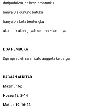
daripadaNya lah keselamatanku
hanya Dia gunung batuku
hanya Dia kota bentengku
aku tidak akan goyah selama – lamanya
DOA PEMBUKA
Dipimpin oleh salah satu anggota keluarga
BACAAN ALKITAB
M
azmur
62
Hos
ea
12: 2-14
Mat
ius
19: 16-22