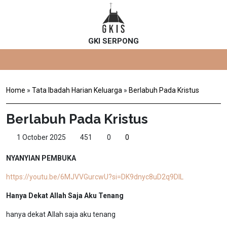
GKI SERPONG
Home
»
Tata Ibadah Harian Keluarga
»
Berlabuh Pada Kristus
Berlabuh Pada Kristus
1 October 2025
451
0
0
NYANYIAN PEMBUKA
https://youtu.be/6MJVVGurcwU?si=DK9dnyc8uD2q9DIL
Hanya Dekat Allah Saja Aku Tenang
hanya dekat Allah saja aku tenang