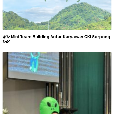
🌿✨ Mini Team Building Antar Karyawan GKI Serpong
✨🌿