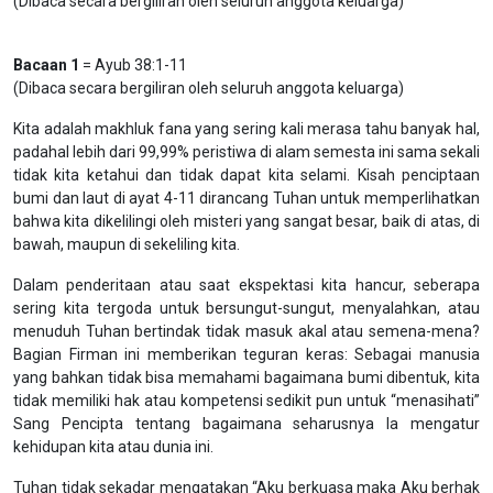
(Dibaca secara bergiliran oleh seluruh anggota keluarga)
Bacaan 1
= Ayub 38:1-11
(Dibaca secara bergiliran oleh seluruh anggota keluarga)
Kita adalah makhluk fana yang sering kali merasa tahu banyak hal,
padahal lebih dari 99,99% peristiwa di alam semesta ini sama sekali
tidak kita ketahui dan tidak dapat kita selami. Kisah penciptaan
bumi dan laut di ayat 4-11 dirancang Tuhan untuk memperlihatkan
bahwa kita dikelilingi oleh misteri yang sangat besar, baik di atas, di
bawah, maupun di sekeliling kita.
Dalam penderitaan atau saat ekspektasi kita hancur, seberapa
sering kita tergoda untuk bersungut-sungut, menyalahkan, atau
menuduh Tuhan bertindak tidak masuk akal atau semena-mena?
Bagian Firman ini memberikan teguran keras: Sebagai manusia
yang bahkan tidak bisa memahami bagaimana bumi dibentuk, kita
tidak memiliki hak atau kompetensi sedikit pun untuk “menasihati”
Sang Pencipta tentang bagaimana seharusnya Ia mengatur
kehidupan kita atau dunia ini.
Tuhan tidak sekadar mengatakan “Aku berkuasa maka Aku berhak