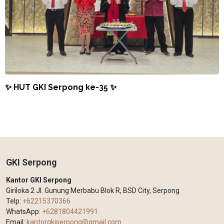
✨ HUT GKI Serpong ke-35 ✨
GKI Serpong
Kantor GKI Serpong
Giriloka 2 Jl. Gunung Merbabu Blok R, BSD City, Serpong
Telp:
+62215370366
WhatsApp:
+6281804421991
Email:
kantorgkiserpong@gmail.com