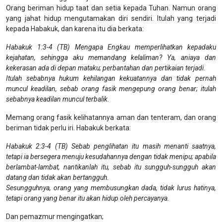
Orang beriman hidup taat dan setia kepada Tuhan. Namun orang
yang jahat hidup mengutamakan diri sendiri. Itulah yang terjadi
kepada Habakuk, dan karena itu dia berkata:
Habakuk 1:3-4 (TB) Mengapa Engkau memperlihatkan kepadaku
kejahatan, sehingga aku memandang kelaliman? Ya, aniaya dan
kekerasan ada di depan mataku; perbantahan dan pertikaian terjadi.
Itulah sebabnya hukum kehilangan kekuatannya dan tidak pernah
muncul keadilan, sebab orang fasik mengepung orang benar; itulah
sebabnya keadilan muncul terbalik.
Memang orang fasik kelihatannya aman dan tenteram, dan orang
beriman tidak perlu iri. Habakuk berkata:
Habakuk 2:3-4 (TB) Sebab penglihatan itu masih menanti saatnya,
tetapi ia bersegera menuju kesudahannya dengan tidak menipu; apabila
berlambat-lambat, nantikanlah itu, sebab itu sungguh-sungguh akan
datang dan tidak akan bertangguh.
Sesungguhnya, orang yang membusungkan dada, tidak lurus hatinya,
tetapi orang yang benar itu akan hidup oleh percayanya.
Dan pemazmur mengingatkan;