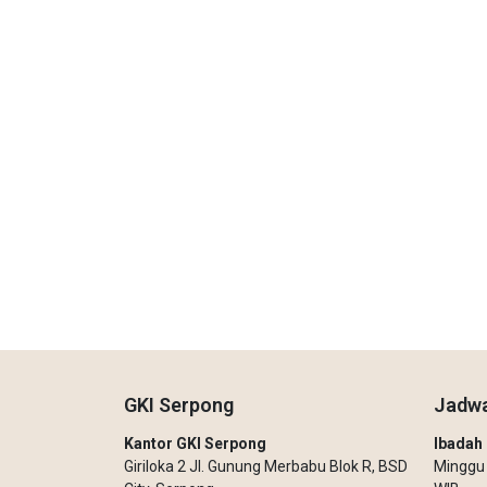
GKI Serpong
Jadwa
Kantor GKI Serpong
Ibada
Giriloka 2 Jl. Gunung Merbabu Blok R, BSD
Minggu –