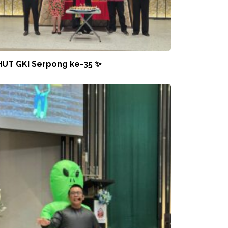
HUT GKI Serpong ke-35 ✨