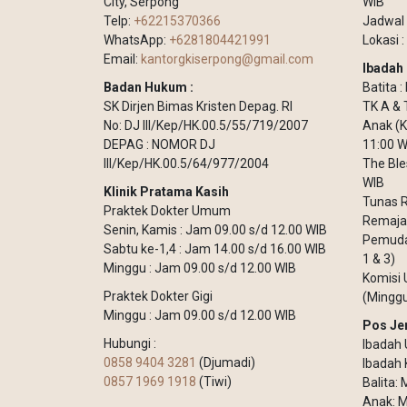
City, Serpong
WIB
Telp:
+62215370366
Jadwal 
WhatsApp:
+6281804421991
Lokasi :
Email:
kantorgkiserpong@gmail.com
Ibadah 
Badan Hukum :
Batita 
SK Dirjen Bimas Kristen Depag. RI
TK A & 
No: DJ III/Kep/HK.00.5/55/719/2007
Anak (K
DEPAG : NOMOR DJ
11:00 W
III/Kep/HK.00.5/64/977/2004
The Ble
WIB
Klinik Pratama Kasih
Tunas R
Praktek Dokter Umum
Remaja 
Senin, Kamis : Jam 09.00 s/d 12.00 WIB
Pemuda 
Sabtu ke-1,4 : Jam 14.00 s/d 16.00 WIB
1 & 3)
Minggu : Jam 09.00 s/d 12.00 WIB
Komisi 
Praktek Dokter Gigi
(Minggu
Minggu : Jam 09.00 s/d 12.00 WIB
Pos Je
Hubungi :
Ibadah 
0858 9404 3281
(Djumadi)
Ibadah 
0857 1969 1918
(Tiwi)
Balita:
Anak: M