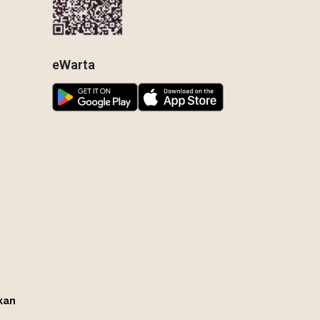
eWarta
kan