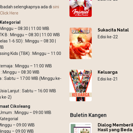
Ibadah selengkapnya ada di
sini
Click Here
Kategorial
: Minggu – 08:30 | 11:00 WIB
Sukacita Natal
TK B : Minggu – 08:30 | 11:00 WIB
Edisi ke-22
elas 1-6 SD) : Minggu – 08:30 |
IB
ssing Kids (TBK) : Minggu – 11:00
emaja : Minggu – 11:00 WIB
Keluarga
: Minggu – 08:30 WIB
: Sabtu – 17:00 WIB (Minggu ke-
Edisi ke-21
Usia Lanjut : Sabtu – 16:00 WIB
 ke-2)
maat Cikoleang
Umum : Minggu – 09:00 WIB
Buletin Kangen
Kategorial
Dialog Memberi
 Minggu – 09:00 WIB
Hasil yang Beda
inggu – 09:00 WIB