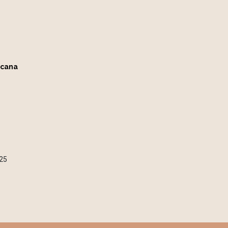
ncana
25