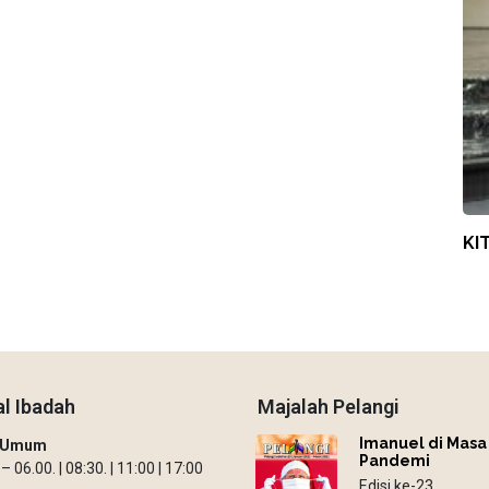
KI
l Ibadah
Majalah Pelangi
Imanuel di Masa
h Umum
Pandemi
 06.00. | 08:30. | 11:00 | 17:00
Edisi ke-23