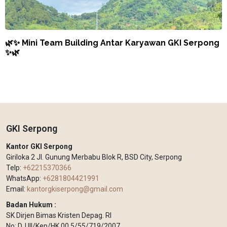
🌿✨ Mini Team Building Antar Karyawan GKI Serpong
✨🌿
GKI Serpong
Kantor GKI Serpong
Giriloka 2 Jl. Gunung Merbabu Blok R, BSD City, Serpong
Telp:
+62215370366
WhatsApp:
+6281804421991
Email:
kantorgkiserpong@gmail.com
Badan Hukum :
SK Dirjen Bimas Kristen Depag. RI
No: DJ III/Kep/HK.00.5/55/719/2007