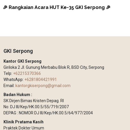
🎉 Rangkaian Acara HUT Ke-35 GKI Serpong 🎉
GKI Serpong
Kantor GKI Serpong
Giriloka 2 Jl. Gunung Merbabu Blok R, BSD City, Serpong
Telp:
+62215370366
WhatsApp:
+6281804421991
Email:
kantorgkiserpong@gmail.com
Badan Hukum :
SK Dirjen Bimas Kristen Depag. RI
No: DJ III/Kep/HK.00.5/55/719/2007
DEPAG : NOMOR DJ III/Kep/HK.00.5/64/977/2004
Klinik Pratama Kasih
Praktek Dokter Umum