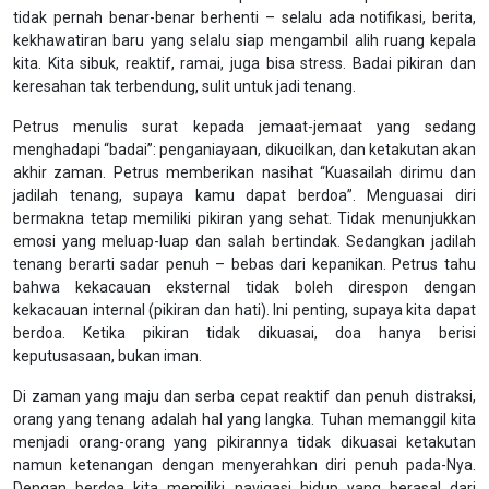
tidak pernah benar-benar berhenti – selalu ada notifikasi, berita,
kekhawatiran baru yang selalu siap mengambil alih ruang kepala
kita. Kita sibuk, reaktif, ramai, juga bisa stress. Badai pikiran dan
keresahan tak terbendung, sulit untuk jadi tenang.
Petrus menulis surat kepada jemaat-jemaat yang sedang
menghadapi “badai”: penganiayaan, dikucilkan, dan ketakutan akan
akhir zaman. Petrus memberikan nasihat “Kuasailah dirimu dan
jadilah tenang, supaya kamu dapat berdoa”. Menguasai diri
bermakna tetap memiliki pikiran yang sehat. Tidak menunjukkan
emosi yang meluap-luap dan salah bertindak. Sedangkan jadilah
tenang berarti sadar penuh – bebas dari kepanikan. Petrus tahu
bahwa kekacauan eksternal tidak boleh direspon dengan
kekacauan internal (pikiran dan hati). Ini penting, supaya kita dapat
berdoa. Ketika pikiran tidak dikuasai, doa hanya berisi
keputusasaan, bukan iman.
Di zaman yang maju dan serba cepat reaktif dan penuh distraksi,
orang yang tenang adalah hal yang langka. Tuhan memanggil kita
menjadi orang-orang yang pikirannya tidak dikuasai ketakutan
namun ketenangan dengan menyerahkan diri penuh pada-Nya.
Dengan berdoa kita memiliki navigasi hidup yang berasal dari