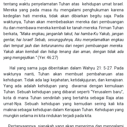
tentang waktu penyelamatan Tuhan atas kehidupan umat Israel.
Mereka yang pada masa itu mengalami penghukuman karena
kedegilan hati mereka, tidak akan dibiarkan begitu saja. Pada
waktunya, Tuhan akan membebaskan mereka dari pembuangan
itu dan membawa mereka kembali ke tanah mereka. Firman Tuhan
berkata,
“Maka engkau, janganlah takut, hai hamba-Ku Yakub, jangan
gentar, hai Israel! Sebab, sesungguhnya, Aku menyelamatkan engkau
dari tempat jauh dan keturunanmu dari negeri pembuangan mereka.
Yakub akan kembali dan hidup tenang dan aman, dengan tidak ada
yang mengejutkan.”
(Yer. 46:27)
Hal yang sama juga diberitakan dalam Wahyu 21: 5-27. Pada
waktunya nanti, Tuhan akan membuat pembaharuan atas
kehidupan. Tidak ada lagi kejahatan, ketidakjujuran, dan kenajisan.
Yang ada adalah kehidupan yang diwarnai dengan kemuliaan
Tuhan. Sebuah kehidupan yang diibarat seperti “Yerusalem baru”,
kota di mana Tuhan sendirilah yang bertahta sebagai Raja atas
umat-Nya. Sebuah kehidupan yang kemudian sering kali kita
maknai sebagai kehidupan dalam Kerajaan Tuhan. Kehidupan yang
mungkin selama ini kita rindukan terjadi pada kita.
Pertanyaannya, siapakah yang akan menerima dan mengalami