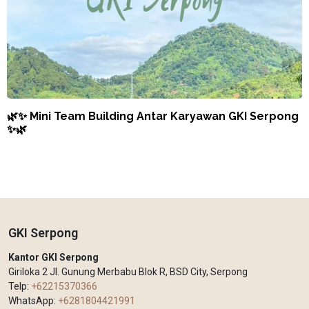
🌿✨ Mini Team Building Antar Karyawan GKI Serpong
✨🌿
GKI Serpong
Kantor GKI Serpong
Giriloka 2 Jl. Gunung Merbabu Blok R, BSD City, Serpong
Telp:
+62215370366
WhatsApp:
+6281804421991