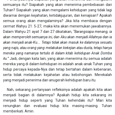
semuanya itu? Siapakah yang akan menerima pembebasan dari
Tuhan? Siapakah yang akan mengalami kehidupan yang tidak lagi
diwarnai dengan kejahatan, ketidakjujuran, dan kenajisan? Apakah
semua orang akan mengalaminya? Jika kita membaca dengan
cermat Wahyu 21: 5-27, maka kita akan menemukan jawabannya.
Dalam Wahyu 21 ayat 7 dan 27 dikatakan,
“Barangsiapa menang, ia
akan memperoleh semuanya ini, dan Aku akan menjadi Allahnya dan ia
akan menjadi anak-Ku…. Tetapi tidak akan masuk ke dalamnya sesuatu
yang najis, atau orang yang melakukan kekejian atau dusta, tetapi hanya
mereka yang namanya tertulis di dalam kitab kehidupan Anak Domba
itu.”
Jadi, dengan kata lain, yang akan menerima itu semua adalah
mereka yang di dalam kehidupan ini adalah anak-anak Tuhan yang
hidup percaya kepada-Nya dan tetap bertahan dalam kebenaran,
serta tidak melakukan kejahatan atau kebohongan. Merekalah
yang menjadi penerima dari anugerah kehidupan baru itu.
Nah, sekarang pertanyaan refleksinya adalah apakah kita akan
menjadi bagian di dalamnya? Apakah hidup kita sekarang ini
menjadi hidup seperti yang Tuhan kehendaki itu? Mari kita
renungkan dan evaluasi hidup kita masing-masing. Tuhan
memberkati. Amin.