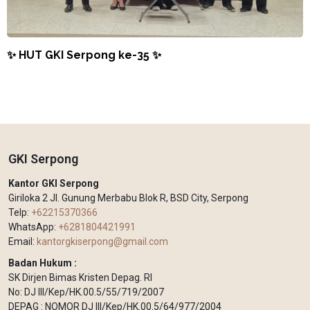
✨ HUT GKI Serpong ke-35 ✨
GKI Serpong
Kantor GKI Serpong
Giriloka 2 Jl. Gunung Merbabu Blok R, BSD City, Serpong
Telp:
+62215370366
WhatsApp:
+6281804421991
Email:
kantorgkiserpong@gmail.com
Badan Hukum :
SK Dirjen Bimas Kristen Depag. RI
No: DJ III/Kep/HK.00.5/55/719/2007
DEPAG : NOMOR DJ III/Kep/HK.00.5/64/977/2004