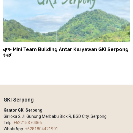
🌿✨ Mini Team Building Antar Karyawan GKI Serpong
✨🌿
GKI Serpong
Kantor GKI Serpong
Giriloka 2 Jl. Gunung Merbabu Blok R, BSD City, Serpong
Telp:
+62215370366
WhatsApp:
+6281804421991