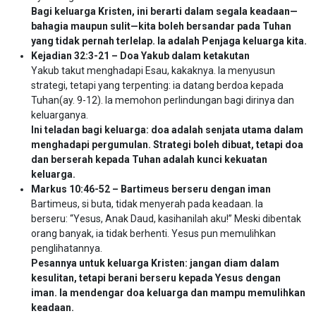
Bagi keluarga Kristen, ini berarti dalam segala keadaan—
bahagia maupun sulit—kita boleh bersandar pada Tuhan
yang tidak pernah terlelap. Ia adalah Penjaga keluarga kita.
Kejadian 32:3-21 – Doa Yakub dalam ketakutan
Yakub takut menghadapi Esau, kakaknya. Ia menyusun
strategi, tetapi yang terpenting: ia datang berdoa kepada
Tuhan(ay. 9-12). Ia memohon perlindungan bagi dirinya dan
keluarganya.
Ini teladan bagi keluarga: doa adalah senjata utama dalam
menghadapi pergumulan. Strategi boleh dibuat, tetapi doa
dan berserah kepada Tuhan adalah kunci kekuatan
keluarga.
Markus 10:46-52 – Bartimeus berseru dengan iman
Bartimeus, si buta, tidak menyerah pada keadaan. Ia
berseru: “Yesus, Anak Daud, kasihanilah aku!” Meski dibentak
orang banyak, ia tidak berhenti. Yesus pun memulihkan
penglihatannya.
Pesannya untuk keluarga Kristen: jangan diam dalam
kesulitan, tetapi berani berseru kepada Yesus dengan
iman. Ia mendengar doa keluarga dan mampu memulihkan
keadaan.