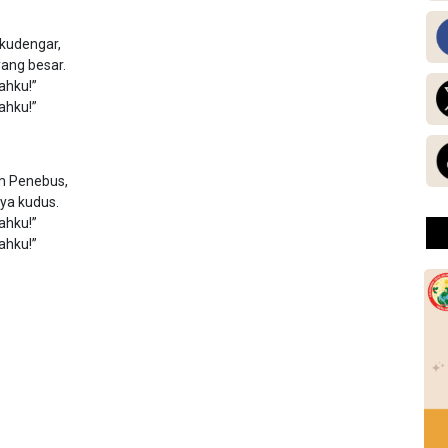
 kudengar,
yang besar.
ahku!”
ahku!”
m Penebus,
Nya kudus.
ahku!”
ahku!”