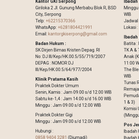
Kantor GKI Serpong
Ibada
Giriloka 2 Jl. Gunung Merbabu Blok R, BSD
Minggu –
City, Serpong
WIB
Telp:
+62215370366
Jadwal 
WhatsApp:
+6281804421991
Lokasi :
Email:
kantorgkiserpong@gmail.com
Ibadah 
Badan Hukum :
Batita 
SK Dirjen Bimas Kristen Depag. RI
TK A & 
No: DJ III/Kep/HK.00.5/55/719/2007
Anak (K
DEPAG : NOMOR DJ
11:00 W
III/Kep/HK.00.5/64/977/2004
The Ble
WIB
Klinik Pratama Kasih
Tunas R
Praktek Dokter Umum
Remaja 
Senin, Kamis : Jam 09.00 s/d 12.00 WIB
Pemuda 
Sabtu ke-1,4 : Jam 14.00 s/d 16.00 WIB
1 & 3)
Minggu : Jam 09.00 s/d 12.00 WIB
Komisi 
Praktek Dokter Gigi
(Minggu
Minggu : Jam 09.00 s/d 12.00 WIB
Pos Je
Hubungi :
Ibadah 
0858 9404 3281
(Djumadi)
Ibadah 