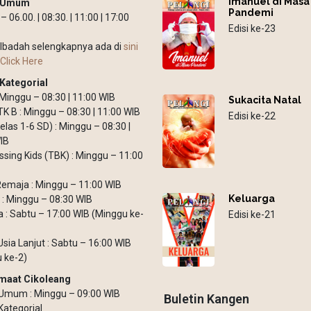
Imanuel di Masa
h Umum
Pandemi
 06.00. | 08:30. | 11:00 | 17:00
Edisi ke-23
Ibadah selengkapnya ada di
sini
Click Here
Kategorial
: Minggu – 08:30 | 11:00 WIB
Sukacita Natal
TK B : Minggu – 08:30 | 11:00 WIB
Edisi ke-22
elas 1-6 SD) : Minggu – 08:30 |
IB
ssing Kids (TBK) : Minggu – 11:00
emaja : Minggu – 11:00 WIB
Keluarga
: Minggu – 08:30 WIB
: Sabtu – 17:00 WIB (Minggu ke-
Edisi ke-21
Usia Lanjut : Sabtu – 16:00 WIB
 ke-2)
maat Cikoleang
Umum : Minggu – 09:00 WIB
Buletin Kangen
Kategorial