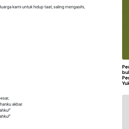
arga kami untuk hidup taat, saling mengasihi,
Pe
bu
Pe
Yuk
esar,
uhanku akbar.
ahku!”
ahku!”