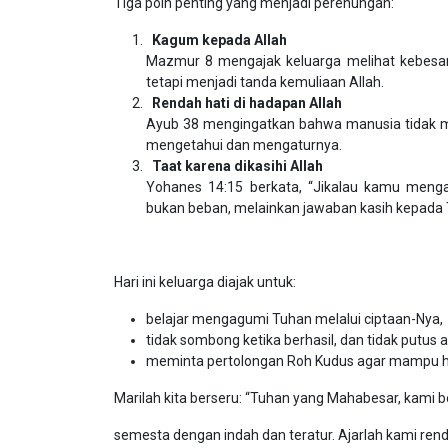
Tiga poin penting yang menjadi perenungan:
Kagum kepada Allah
Mazmur 8 mengajak keluarga melihat kebesar
tetapi menjadi tanda kemuliaan Allah.
Rendah hati di hadapan Allah
Ayub 38 mengingatkan bahwa manusia tidak men
mengetahui dan mengaturnya.
Taat karena dikasihi Allah
Yohanes 14:15 berkata, “Jikalau kamu menga
bukan beban, melainkan jawaban kasih kepada
Hari ini keluarga diajak untuk:
belajar mengagumi Tuhan melalui ciptaan-Nya,
tidak sombong ketika berhasil, dan tidak putus 
meminta pertolongan Roh Kudus agar mampu hidup
Marilah kita berseru: “Tuhan yang Mahabesar, kami
semesta dengan indah dan teratur. Ajarlah kami renda