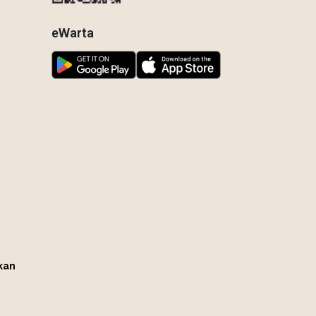
eWarta
kan