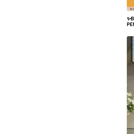
✨B
PE