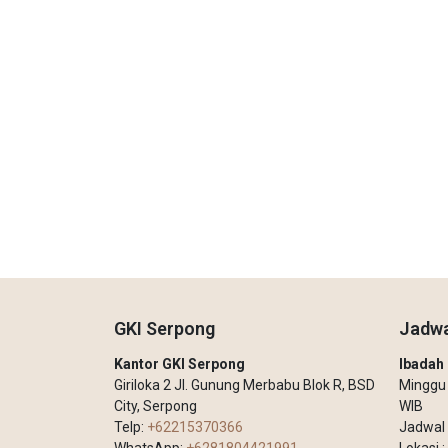
GKI Serpong
Jadwa
Kantor GKI Serpong
Ibada
Giriloka 2 Jl. Gunung Merbabu Blok R, BSD
Minggu –
City, Serpong
WIB
Telp:
+62215370366
Jadwal 