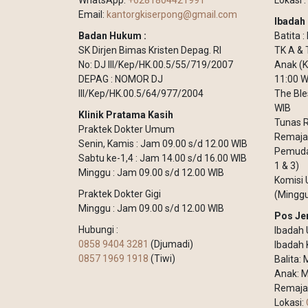
WhatsApp:
+6281804421991
Lokasi :
Email:
kantorgkiserpong@gmail.com
Ibadah 
Badan Hukum :
Batita 
SK Dirjen Bimas Kristen Depag. RI
TK A & 
No: DJ III/Kep/HK.00.5/55/719/2007
Anak (K
DEPAG : NOMOR DJ
11:00 W
III/Kep/HK.00.5/64/977/2004
The Ble
WIB
Klinik Pratama Kasih
Tunas R
Praktek Dokter Umum
Remaja 
Senin, Kamis : Jam 09.00 s/d 12.00 WIB
Pemuda 
Sabtu ke-1,4 : Jam 14.00 s/d 16.00 WIB
1 & 3)
Minggu : Jam 09.00 s/d 12.00 WIB
Komisi 
Praktek Dokter Gigi
(Minggu
Minggu : Jam 09.00 s/d 12.00 WIB
Pos Je
Hubungi :
Ibadah 
0858 9404 3281
(Djumadi)
Ibadah 
0857 1969 1918
(Tiwi)
Balita:
Anak: M
Remaja
Lokasi: