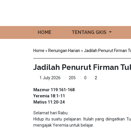
HOME
TENTANG GKIS
Home
»
Renungan Harian
»
Jadilah Penurut Firman 
Jadilah Penurut Firman T
1 July 2026
205
0
2
Mazmur 119:161-168
Yeremia 18:1-11
Matius 11:20-24
Selamat hari Rabu.
Hidup itu suatu pelajaran. Itulah yang diingatkan
mengajak Yeremia untuk belajar.