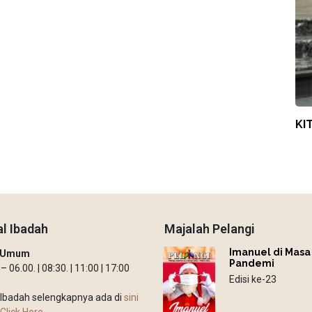
KI
l Ibadah
Majalah Pelangi
Imanuel di Masa
h Umum
Pandemi
 06.00. | 08:30. | 11:00 | 17:00
Edisi ke-23
Ibadah selengkapnya ada di
sini