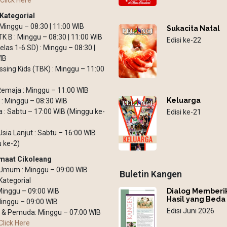
Click Here
Kategorial
: Minggu – 08:30 | 11:00 WIB
Sukacita Natal
TK B : Minggu – 08:30 | 11:00 WIB
Edisi ke-22
elas 1-6 SD) : Minggu – 08:30 |
IB
ssing Kids (TBK) : Minggu – 11:00
emaja : Minggu – 11:00 WIB
Keluarga
: Minggu – 08:30 WIB
: Sabtu – 17:00 WIB (Minggu ke-
Edisi ke-21
Usia Lanjut : Sabtu – 16:00 WIB
 ke-2)
maat Cikoleang
Umum : Minggu – 09:00 WIB
Buletin Kangen
Kategorial
Dialog Memberi
 Minggu – 09:00 WIB
Hasil yang Beda
inggu – 09:00 WIB
Edisi Juni 2026
 & Pemuda: Minggu – 07:00 WIB
Click Here