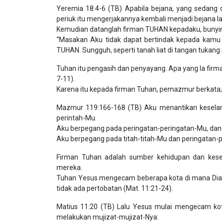
Yeremia 18:4-6 (TB) Apabila bejana, yang sedang d
periuk itu mengerjakannya kembali menjadi bejana 
Kemudian datanglah firman TUHAN kepadaku, bunyi
“Masakan Aku tidak dapat bertindak kepada kamu se
TUHAN. Sungguh, seperti tanah liat di tangan tukang 
Tuhan itu pengasih dan penyayang. Apa yang Ia firman
7-11).
Karena itu kepada firman Tuhan, pemazmur berkata;
Mazmur 119:166-168 (TB) Aku menantikan keselam
perintah-Mu.
Aku berpegang pada peringatan-peringatan-Mu, dan
Aku berpegang pada titah-titah-Mu dan peringatan-
Firman Tuhan adalah sumber kehidupan dan kes
mereka.
Tuhan Yesus mengecam beberapa kota di mana Dia 
tidak ada pertobatan (Mat. 11:21-24).
Matius 11:20 (TB) Lalu Yesus mulai mengecam kota-
melakukan mujizat-mujizat-Nya: