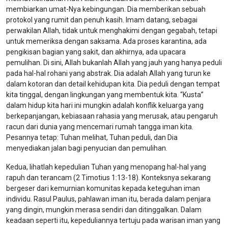
membiarkan umat-Nya kebingungan. Dia memberikan sebuah
protokol yang rumit dan penuh kasih. Imam datang, sebagai
perwakilan Allah, tidak untuk menghakimi dengan gegabah, tetapi
untuk memeriksa dengan saksama. Ada proses karantina, ada
pengikisan bagian yang sakit, dan akhirnya, ada upacara
pemulihan. Di sini, Allah bukanlah Allah yang jauh yang hanya peduli
pada hal-hal rohani yang abstrak. Dia adalah Allah yang turun ke
dalam kotoran dan detail kehidupan kita. Dia peduli dengan tempat
kita tinggal, dengan lingkungan yang membentuk kita. “Kusta”
dalam hidup kita hari ini mungkin adalah konflik keluarga yang
berkepanjangan, kebiasaan rahasia yang merusak, atau pengaruh
racun dari dunia yang mencemari rumah tangga iman kita.
Pesannya tetap: Tuhan melihat, Tuhan peduli, dan Dia
menyediakan jalan bagi penyucian dan pemulihan.
Kedua, lihatlah kepedulian Tuhan yang menopang hal-hal yang
rapuh dan terancam (2 Timotius 1:13-18). Konteksnya sekarang
bergeser dari kemurnian komunitas kepada keteguhan iman
individu. Rasul Paulus, pahlawan iman itu, berada dalam penjara
yang dingin, mungkin merasa sendiri dan ditinggalkan. Dalam
keadaan seperti itu, kepeduliannya tertuju pada warisan iman yang