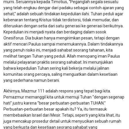
murni. Seruannya kepada Timotius, “Peganglah segala sesuatu
yang telah engkau dengar dari padaku sebagai contoh ajaran yang
sehat,” adalah sebuah tindakan kepedulian ilahi. Tuhan peduli agar
kebenaran tentang Kristus tidak terdistorsi, tidak memudar, dan
diteruskan dengan setia dari satu generasi ke generasi berikutnya.
Kepedulian ini menjadi nyata dan berdaging dalam sosok
Onesiforus. Dia bukan hanya mengirimkan pesan, tetapi dengan
aktif mencari Paulus sampai menemukannya. Dalam tindakannya
yang penuh risiko ini, menjadi sahabat seorang tahanan, kita
melihat tangan Tuhan yang peduli. Allah menopang iman Paulus
melalui pelayanan praktis seorang sahabat. Ini menunjukkan
bahwa kepedulian Tuhan sering kali bekerja melalui jalinan
komunitas orang percaya, saling menguatkan dalam kesetiaan
yang sederhana namun berani.
Akhirnya, Mazmur 111 adalah respons yang tepat bagi kita.
Pemazmur memanggil kita untuk memuji Tuhan “dengan segenap
hati” justru karena “besar perbuatan-perbuatan TUHAN.”
Perbuatan-perbuatan besar apakah itu? Ya, itu termasuk
membebaskan Israel dari Mesir. Tetapi, seperti yang kita lihat, itu
juga mencakup prosedur detail untuk menyucikan sebuah rumah
yang berkusta dan kesetiaan seorang sahabat yang