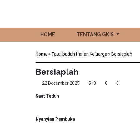
HOME
TENTANG GKIS
Home
»
Tata Ibadah Harian Keluarga
»
Bersiaplah
Bersiaplah
22 December 2025
510
0
0
Saat Teduh
Nyanyian Pembuka