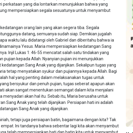
ari perkataan yang dia lontarkan menunjukkan bahwa yang
ngsung mempersiapkan segala sesuatunya untuk menyambut
datangan orang lain yang akan segera tiba. Segala
ditunggunya datang, semuanya sudah siap. Demikian jugalah
pa waktu lalu didatangi oleh Gabriel dan diberitahu bahwa ia
 dinamainya Yesus. Maria mempersiapkan kedatangan Sang
a. Injil Lukas 1: 46-55 mencatat salah satu tindakan yang
 pujian kepada Allah. Nyanyian pujian ini menunjukkan
kedatangan Sang Anak yang dijanjikan. Sekalipun tugas yang
a tetap menyatakan syukur dan pujiannya kepada Allah. Bagi
adalah hal yang penting dalam melaksanakan tugas untuk
yang bersyukur dan penuh pujian, tugas seberat apapun akan
n hati akan sangat menentukan semangat dalam kita menjalani
a menyadari akan hal itu. Sebab itu, Maria berusaha untuk
 Sang Anak yang telah dijanjikan. Persiapan hati ini adalah
atangan Sang Anak yang dijanjikan.
riah, tetapi juga persiapan batin, bagaimana dengan kita? Tak
ke empat. Ini tandanya bahwa sebentar lagi kita akan menyambut
juga telah mempersiapkan hati dan batin kita untuk menyambut