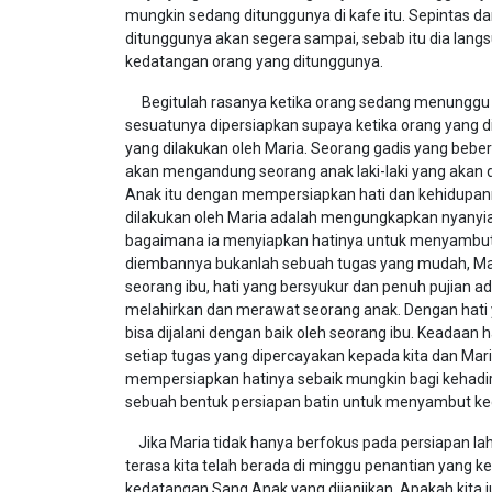
mungkin sedang ditunggunya di kafe itu. Sepintas d
ditunggunya akan segera sampai, sebab itu dia la
kedatangan orang yang ditunggunya.
Begitulah rasanya ketika orang sedang menunggu ke
sesuatunya dipersiapkan supaya ketika orang yang 
yang dilakukan oleh Maria. Seorang gadis yang bebera
akan mengandung seorang anak laki-laki yang akan
Anak itu dengan mempersiapkan hati dan kehidupanny
dilakukan oleh Maria adalah mengungkapkan nyanyian
bagaimana ia menyiapkan hatinya untuk menyambut 
diembannya bukanlah sebuah tugas yang mudah, Mari
seorang ibu, hati yang bersyukur dan penuh pujian 
melahirkan dan merawat seorang anak. Dengan hati 
bisa dijalani dengan baik oleh seorang ibu. Keadaa
setiap tugas yang dipercayakan kepada kita dan Mari
mempersiapkan hatinya sebaik mungkin bagi kehadiran
sebuah bentuk persiapan batin untuk menyambut ked
Jika Maria tidak hanya berfokus pada persiapan lahi
terasa kita telah berada di minggu penantian yang 
kedatangan Sang Anak yang dijanjikan. Apakah kita 