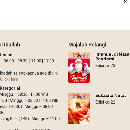
🎉
l Ibadah
Majalah Pelangi
Imanuel di Masa
h Umum
Pandemi
 06.00. | 08:30. | 11:00 | 17:00
Edisi ke-23
Ibadah selengkapnya ada di
sini
Click Here
Kategorial
: Minggu – 08:30 | 11:00 WIB
Sukacita Natal
TK B : Minggu – 08:30 | 11:00 WIB
Edisi ke-22
elas 1-6 SD) : Minggu – 08:30 |
IB
ssing Kids (TBK) : Minggu – 11:00