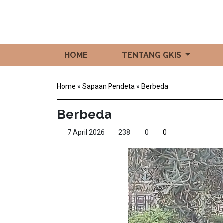
HOME
TENTANG GKIS
Home
»
Sapaan Pendeta
»
Berbeda
Berbeda
7 April 2026
238
0
0