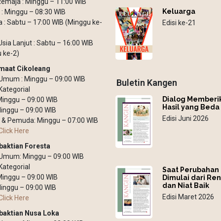
emaja : Minggu – 11:00 WIB
Keluarga
: Minggu – 08:30 WIB
: Sabtu – 17:00 WIB (Minggu ke-
Edisi ke-21
Usia Lanjut : Sabtu – 16:00 WIB
 ke-2)
maat Cikoleang
Umum : Minggu – 09:00 WIB
Buletin Kangen
Kategorial
Dialog Memberi
 Minggu – 09:00 WIB
Hasil yang Beda
inggu – 09:00 WIB
Edisi Juni 2026
 & Pemuda: Minggu – 07:00 WIB
Click Here
baktian Foresta
 Umum: Minggu – 09:00 WIB
Kategorial
Saat Perubahan
 Minggu – 09:00 WIB
Dimulai dari Re
dan Niat Baik
inggu – 09:00 WIB
Edisi Maret 2026
Click Here
baktian Nusa Loka