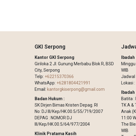
GKI Serpong
Jadwa
Kantor GKI Serpong
Ibada
Giriloka 2 Jl. Gunung Merbabu Blok R, BSD
Minggu –
City, Serpong
WIB
Telp:
+62215370366
Jadwal 
WhatsApp:
+6281804421991
Lokasi :
Email:
kantorgkiserpong@gmail.com
Ibadah 
Badan Hukum :
Batita 
SK Dirjen Bimas Kristen Depag. RI
TK A & 
No: DJ III/Kep/HK.00.5/55/719/2007
Anak (K
DEPAG : NOMOR DJ
11:00 W
III/Kep/HK.00.5/64/977/2004
The Ble
WIB
Klinik Pratama Kasih