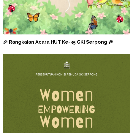
🎉 Rangkaian Acara HUT Ke-35 GKI Serpong 🎉