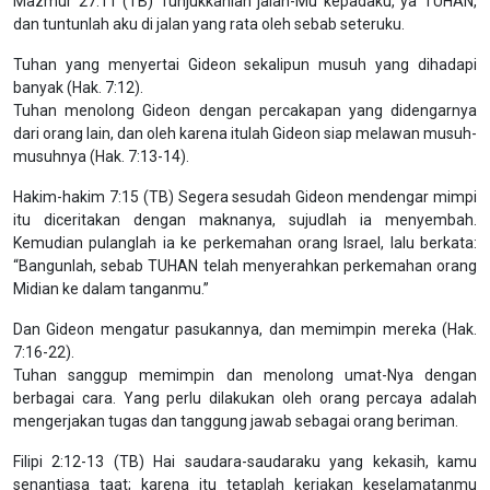
Mazmur 27:11 (TB) Tunjukkanlah jalan-Mu kepadaku, ya TUHAN,
dan tuntunlah aku di jalan yang rata oleh sebab seteruku.
Tuhan yang menyertai Gideon sekalipun musuh yang dihadapi
banyak (Hak. 7:12).
Tuhan menolong Gideon dengan percakapan yang didengarnya
dari orang lain, dan oleh karena itulah Gideon siap melawan musuh-
musuhnya (Hak. 7:13-14).
Hakim-hakim 7:15 (TB) Segera sesudah Gideon mendengar mimpi
itu diceritakan dengan maknanya, sujudlah ia menyembah.
Kemudian pulanglah ia ke perkemahan orang Israel, lalu berkata:
“Bangunlah, sebab TUHAN telah menyerahkan perkemahan orang
Midian ke dalam tanganmu.”
Dan Gideon mengatur pasukannya, dan memimpin mereka (Hak.
7:16-22).
Tuhan sanggup memimpin dan menolong umat-Nya dengan
berbagai cara. Yang perlu dilakukan oleh orang percaya adalah
mengerjakan tugas dan tanggung jawab sebagai orang beriman.
Filipi 2:12-13 (TB) Hai saudara-saudaraku yang kekasih, kamu
senantiasa taat; karena itu tetaplah kerjakan keselamatanmu