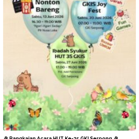
🎉 Rangkaian Acara HUT Ke-35 GKI Serpong 🎉