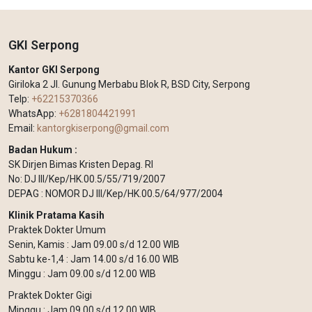
GKI Serpong
Kantor GKI Serpong
Giriloka 2 Jl. Gunung Merbabu Blok R, BSD City, Serpong
Telp:
+62215370366
WhatsApp:
+6281804421991
Email:
kantorgkiserpong@gmail.com
Badan Hukum :
SK Dirjen Bimas Kristen Depag. RI
No: DJ III/Kep/HK.00.5/55/719/2007
DEPAG : NOMOR DJ III/Kep/HK.00.5/64/977/2004
Klinik Pratama Kasih
Praktek Dokter Umum
Senin, Kamis : Jam 09.00 s/d 12.00 WIB
Sabtu ke-1,4 : Jam 14.00 s/d 16.00 WIB
Minggu : Jam 09.00 s/d 12.00 WIB
Praktek Dokter Gigi
Minggu : Jam 09.00 s/d 12.00 WIB