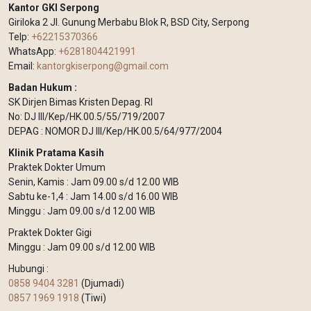
Kantor GKI Serpong
Giriloka 2 Jl. Gunung Merbabu Blok R, BSD City, Serpong
Telp:
+62215370366
WhatsApp:
+6281804421991
Email:
kantorgkiserpong@gmail.com
Badan Hukum :
SK Dirjen Bimas Kristen Depag. RI
No: DJ III/Kep/HK.00.5/55/719/2007
DEPAG : NOMOR DJ III/Kep/HK.00.5/64/977/2004
Klinik Pratama Kasih
Praktek Dokter Umum
Senin, Kamis : Jam 09.00 s/d 12.00 WIB
Sabtu ke-1,4 : Jam 14.00 s/d 16.00 WIB
Minggu : Jam 09.00 s/d 12.00 WIB
Praktek Dokter Gigi
Minggu : Jam 09.00 s/d 12.00 WIB
Hubungi :
0858 9404 3281
(Djumadi)
0857 1969 1918
(Tiwi)