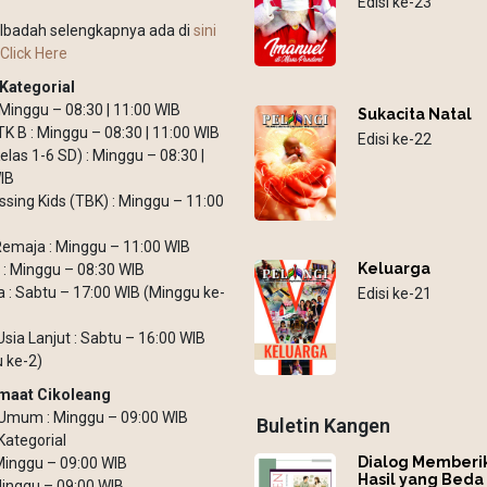
Edisi ke-23
Ibadah selengkapnya ada di
sini
Click Here
Kategorial
: Minggu – 08:30 | 11:00 WIB
Sukacita Natal
TK B : Minggu – 08:30 | 11:00 WIB
Edisi ke-22
elas 1-6 SD) : Minggu – 08:30 |
IB
ssing Kids (TBK) : Minggu – 11:00
emaja : Minggu – 11:00 WIB
Keluarga
: Minggu – 08:30 WIB
: Sabtu – 17:00 WIB (Minggu ke-
Edisi ke-21
Usia Lanjut : Sabtu – 16:00 WIB
 ke-2)
maat Cikoleang
Umum : Minggu – 09:00 WIB
Buletin Kangen
Kategorial
Dialog Memberi
 Minggu – 09:00 WIB
Hasil yang Beda
inggu – 09:00 WIB