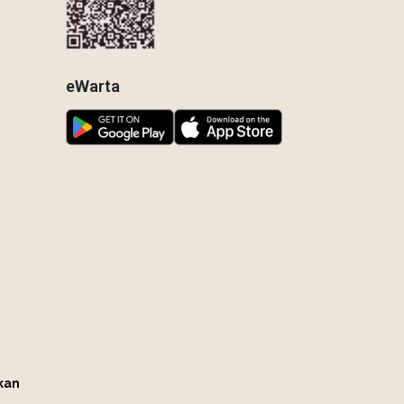
eWarta
kan