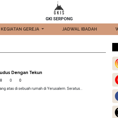
GKI SERPONG
KEGIATAN GEREJA
JADWAL IBADAH
Kudus Dengan Tekun
78
0
0
ng atas di sebuah rumah di Yerusalem. Seratus...