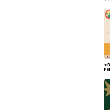
✨B
PE