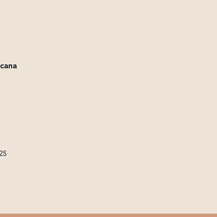
ncana
25