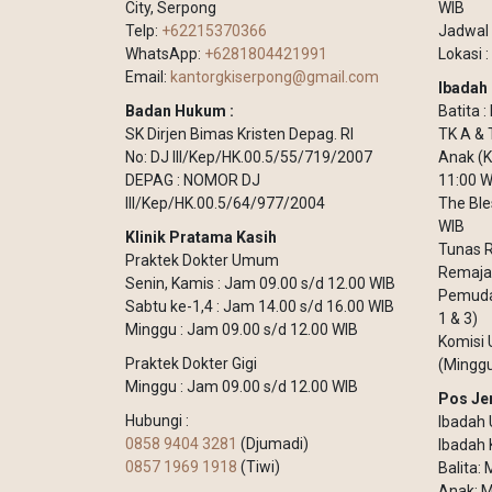
City, Serpong
WIB
Telp:
+62215370366
Jadwal 
WhatsApp:
+6281804421991
Lokasi :
Email:
kantorgkiserpong@gmail.com
Ibadah 
Badan Hukum :
Batita 
SK Dirjen Bimas Kristen Depag. RI
TK A & 
No: DJ III/Kep/HK.00.5/55/719/2007
Anak (K
DEPAG : NOMOR DJ
11:00 W
III/Kep/HK.00.5/64/977/2004
The Ble
WIB
Klinik Pratama Kasih
Tunas R
Praktek Dokter Umum
Remaja 
Senin, Kamis : Jam 09.00 s/d 12.00 WIB
Pemuda 
Sabtu ke-1,4 : Jam 14.00 s/d 16.00 WIB
1 & 3)
Minggu : Jam 09.00 s/d 12.00 WIB
Komisi 
Praktek Dokter Gigi
(Minggu
Minggu : Jam 09.00 s/d 12.00 WIB
Pos Je
Hubungi :
Ibadah 
0858 9404 3281
(Djumadi)
Ibadah 
0857 1969 1918
(Tiwi)
Balita:
Anak: M