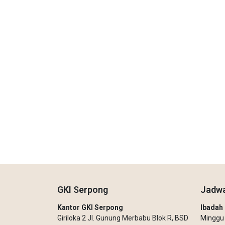
GKI Serpong
Jadwa
Kantor GKI Serpong
Ibada
Giriloka 2 Jl. Gunung Merbabu Blok R, BSD
Minggu –