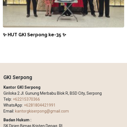
✨ HUT GKI Serpong ke-35 ✨
GKI Serpong
Kantor GKI Serpong
Giriloka 2 Jl. Gunung Merbabu Blok R, BSD City, Serpong
Telp:
+62215370366
WhatsApp:
+6281804421991
Email:
kantorgkiserpong@gmail.com
Badan Hukum :
SK Dirjen Bimas Kristen Depag. RI