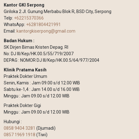
Kantor GKI Serpong
Giriloka 2 Jl. Gunung Merbabu Blok R, BSD City, Serpong
Telp:
+62215370366
WhatsApp:
+6281804421991
Email:
kantorgkiserpong@gmail.com
Badan Hukum :
SK Dirjen Bimas Kristen Depag. RI
No: DJ III/Kep/HK.00.5/55/719/2007
DEPAG : NOMOR DJ III/Kep/HK.00.5/64/977/2004
Klinik Pratama Kasih
Praktek Dokter Umum
Senin, Kamis : Jam 09.00 s/d 12.00 WIB
Sabtu ke-1,4 : Jam 14.00 s/d 16.00 WIB
Minggu : Jam 09.00 s/d 12.00 WIB
Praktek Dokter Gigi
Minggu : Jam 09.00 s/d 12.00 WIB
Hubungi :
0858 9404 3281
(Djumadi)
0857 1969 1918
(Tiwi)