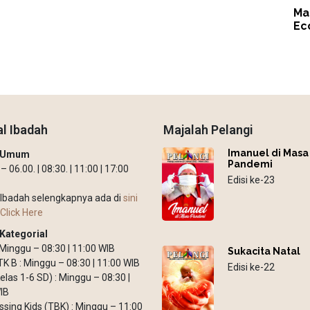
Ma
Ec
l Ibadah
Majalah Pelangi
Imanuel di Masa
h Umum
Pandemi
 06.00. | 08:30. | 11:00 | 17:00
Edisi ke-23
Ibadah selengkapnya ada di
sini
Click Here
Kategorial
: Minggu – 08:30 | 11:00 WIB
Sukacita Natal
TK B : Minggu – 08:30 | 11:00 WIB
Edisi ke-22
elas 1-6 SD) : Minggu – 08:30 |
IB
ssing Kids (TBK) : Minggu – 11:00