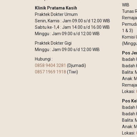
WIB
Klinik Pratama Kasih
Tunas R
Praktek Dokter Umum
Remaja 
Senin, Kamis : Jam 09.00 s/d 12.00 WIB
Pemuda 
Sabtu ke-1,4 : Jam 14.00 s/d 16.00 WIB
1 & 3)
Minggu : Jam 09.00 s/d 12.00 WIB
Komisi 
Praktek Dokter Gigi
(Minggu
Minggu : Jam 09.00 s/d 12.00 WIB
Pos Je
Hubungi :
Ibadah 
0858 9404 3281
(Djumadi)
Ibadah 
0857 1969 1918
(Tiwi)
Balita:
Anak: M
Remaja
Lokasi:
Pos Ke
Ibadah
Ibadah 
Balita:
Anak: M
Lokasi: