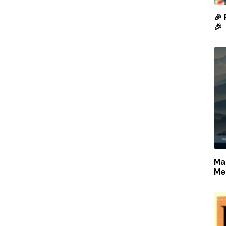
🎉
🎉
Ma
Me