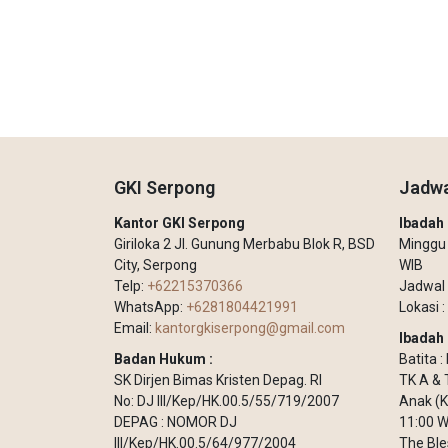
GKI Serpong
Jadwa
Kantor GKI Serpong
Ibada
Giriloka 2 Jl. Gunung Merbabu Blok R, BSD
Minggu –
City, Serpong
WIB
Telp:
+62215370366
Jadwal 
WhatsApp:
+6281804421991
Lokasi :
Email:
kantorgkiserpong@gmail.com
Ibadah 
Badan Hukum :
Batita 
SK Dirjen Bimas Kristen Depag. RI
TK A & 
No: DJ III/Kep/HK.00.5/55/719/2007
Anak (K
DEPAG : NOMOR DJ
11:00 W
III/Kep/HK.00.5/64/977/2004
The Ble