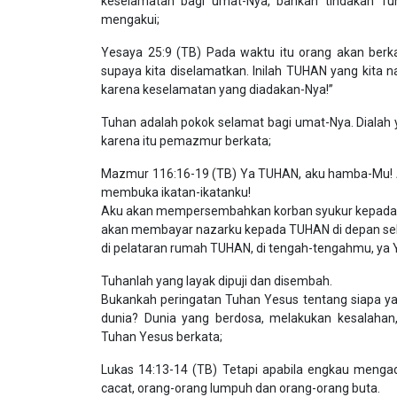
keselamatan bagi umat-Nya, bahkan tindakan Tu
mengakui;
Yesaya 25:9 (TB) Pada waktu itu orang akan berkata
supaya kita diselamatkan. Inilah TUHAN yang kita na
karena keselamatan yang diadakan-Nya!”
Tuhan adalah pokok selamat bagi umat-Nya. Dialah
karena itu pemazmur berkata;
Mazmur 116:16-19 (TB) Ya TUHAN, aku hamba-Mu! 
membuka ikatan-ikatanku!
Aku akan mempersembahkan korban syukur kepada
akan membayar nazarku kepada TUHAN di depan se
di pelataran rumah TUHAN, di tengah-tengahmu, ya 
Tuhanlah yang layak dipuji dan disembah.
Bukankah peringatan Tuhan Yesus tentang siapa y
dunia? Dunia yang berdosa, melakukan kesalaha
Tuhan Yesus berkata;
Lukas 14:13-14 (TB) Tetapi apabila engkau menga
cacat, orang-orang lumpuh dan orang-orang buta.