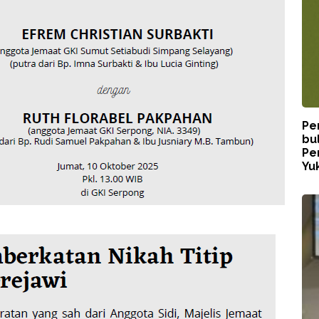
Pe
bu
Pe
Yuk