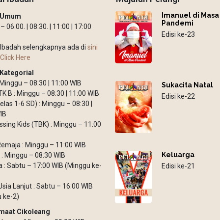
Imanuel di Masa
h Umum
Pandemi
 06.00. | 08:30. | 11:00 | 17:00
Edisi ke-23
Ibadah selengkapnya ada di
sini
Click Here
Kategorial
: Minggu – 08:30 | 11:00 WIB
Sukacita Natal
TK B : Minggu – 08:30 | 11:00 WIB
Edisi ke-22
elas 1-6 SD) : Minggu – 08:30 |
IB
ssing Kids (TBK) : Minggu – 11:00
emaja : Minggu – 11:00 WIB
Keluarga
: Minggu – 08:30 WIB
: Sabtu – 17:00 WIB (Minggu ke-
Edisi ke-21
Usia Lanjut : Sabtu – 16:00 WIB
 ke-2)
maat Cikoleang