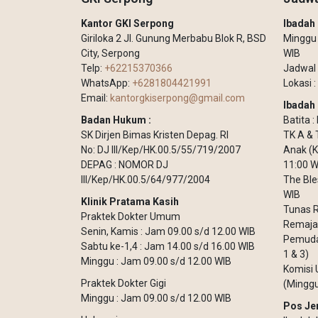
Kantor GKI Serpong
Ibada
Giriloka 2 Jl. Gunung Merbabu Blok R, BSD
Minggu –
City, Serpong
WIB
Telp:
+62215370366
Jadwal 
WhatsApp:
+6281804421991
Lokasi :
Email:
kantorgkiserpong@gmail.com
Ibadah 
Badan Hukum :
Batita 
SK Dirjen Bimas Kristen Depag. RI
TK A & 
No: DJ III/Kep/HK.00.5/55/719/2007
Anak (K
DEPAG : NOMOR DJ
11:00 W
III/Kep/HK.00.5/64/977/2004
The Ble
WIB
Klinik Pratama Kasih
Tunas R
Praktek Dokter Umum
Remaja 
Senin, Kamis : Jam 09.00 s/d 12.00 WIB
Pemuda 
Sabtu ke-1,4 : Jam 14.00 s/d 16.00 WIB
1 & 3)
Minggu : Jam 09.00 s/d 12.00 WIB
Komisi 
Praktek Dokter Gigi
(Minggu
Minggu : Jam 09.00 s/d 12.00 WIB
Pos Je