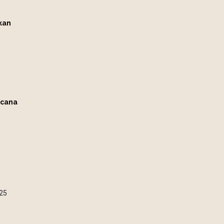
kan
ncana
25