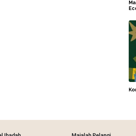
Ma
Ec
Ko
l Ibadah
Majalah Pelangi