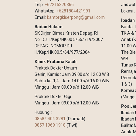
Telp:
+62215370366
Jadwal 
WhatsApp:
+6281804421991
Lokasi :
Email:
kantorgkiserpong@gmail.com
Ibadah 
Badan Hukum :
Batita 
SK Dirjen Bimas Kristen Depag. RI
TK A & 
No: DJ III/Kep/HK.00.5/55/719/2007
Anak (K
DEPAG : NOMOR DJ
11:00 W
III/Kep/HK.00.5/64/977/2004
The Ble
WIB
Klinik Pratama Kasih
Tunas R
Praktek Dokter Umum
Remaja 
Senin, Kamis : Jam 09.00 s/d 12.00 WIB
Pemuda 
Sabtu ke-1,4 : Jam 14.00 s/d 16.00 WIB
1 & 3)
Minggu : Jam 09.00 s/d 12.00 WIB
Komisi 
Praktek Dokter Gigi
(Minggu
Minggu : Jam 09.00 s/d 12.00 WIB
Pos Je
Hubungi :
Ibadah 
0858 9404 3281
(Djumadi)
Ibadah 
0857 1969 1918
(Tiwi)
Balita:
Anak: M