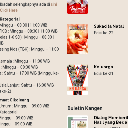
Ibadah selengkapnya ada di
sini
Click Here
Kategorial
: Minggu – 08:30 | 11:00 WIB
Sukacita Natal
TK B : Minggu – 08:30 | 11:00 WIB
Edisi ke-22
elas 1-6 SD) : Minggu – 08:30 |
IB
ssing Kids (TBK) : Minggu – 11:00
emaja : Minggu – 11:00 WIB
Keluarga
: Minggu – 08:30 WIB
: Sabtu – 17:00 WIB (Minggu ke-
Edisi ke-21
Usia Lanjut : Sabtu – 16:00 WIB
 ke-2)
maat Cikoleang
Umum : Minggu – 09:00 WIB
Buletin Kangen
Kategorial
Dialog Memberi
 Minggu – 09:00 WIB
Hasil yang Beda
inggu – 09:00 WIB