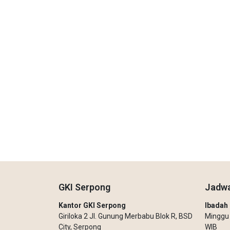
GKI Serpong
Jadwa
Kantor GKI Serpong
Ibada
Giriloka 2 Jl. Gunung Merbabu Blok R, BSD
Minggu –
City, Serpong
WIB