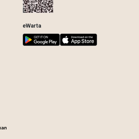
eWarta
kan