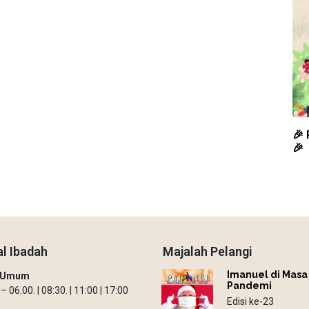
🎉
🎉
l Ibadah
Majalah Pelangi
Imanuel di Masa
h Umum
Pandemi
 06.00. | 08:30. | 11:00 | 17:00
Edisi ke-23