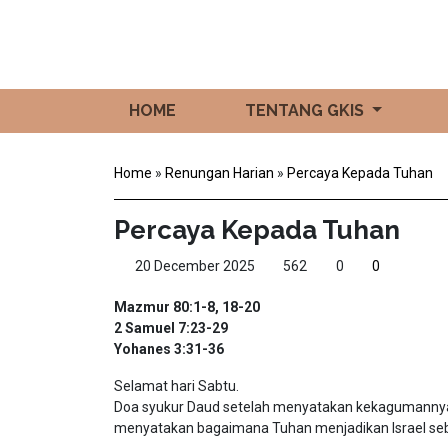
HOME
TENTANG GKIS
Home
»
Renungan Harian
»
Percaya Kepada Tuhan
Percaya Kepada Tuhan
20 December 2025
562
0
0
Mazmur 80:1-8, 18-20
2 Samuel 7:23-29
Yohanes 3:31-36
Selamat hari Sabtu.
Doa syukur Daud setelah menyatakan kekagumannya k
menyatakan bagaimana Tuhan menjadikan Israel seb