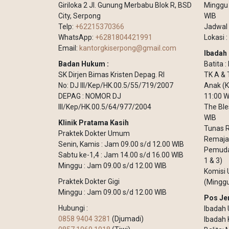
Giriloka 2 Jl. Gunung Merbabu Blok R, BSD
Minggu –
City, Serpong
WIB
Telp:
+62215370366
Jadwal 
WhatsApp:
+6281804421991
Lokasi :
Email:
kantorgkiserpong@gmail.com
Ibadah 
Badan Hukum :
Batita 
SK Dirjen Bimas Kristen Depag. RI
TK A & 
No: DJ III/Kep/HK.00.5/55/719/2007
Anak (K
DEPAG : NOMOR DJ
11:00 W
III/Kep/HK.00.5/64/977/2004
The Ble
WIB
Klinik Pratama Kasih
Tunas R
Praktek Dokter Umum
Remaja 
Senin, Kamis : Jam 09.00 s/d 12.00 WIB
Pemuda 
Sabtu ke-1,4 : Jam 14.00 s/d 16.00 WIB
1 & 3)
Minggu : Jam 09.00 s/d 12.00 WIB
Komisi 
Praktek Dokter Gigi
(Minggu
Minggu : Jam 09.00 s/d 12.00 WIB
Pos Je
Hubungi :
Ibadah 
0858 9404 3281
(Djumadi)
Ibadah 