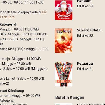
Pandemi
 06.00. | 08:30. | 11:00 | 17:00
Edisi ke-23
Ibadah selengkapnya ada di
sini
Click Here
Kategorial
: Minggu – 08:30 | 11:00 WIB
Sukacita Natal
TK B : Minggu – 08:30 | 11:00 WIB
Edisi ke-22
elas 1-6 SD) : Minggu – 08:30 |
IB
ssing Kids (TBK) : Minggu – 11:00
emaja : Minggu – 11:00 WIB
Keluarga
: Minggu – 08:30 WIB
: Sabtu – 17:00 WIB (Minggu ke-
Edisi ke-21
Usia Lanjut : Sabtu – 16:00 WIB
 ke-2)
maat Cikoleang
Umum : Minggu – 09:00 WIB
Buletin Kangen
Kategorial