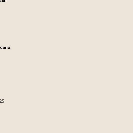
kan
ncana
25