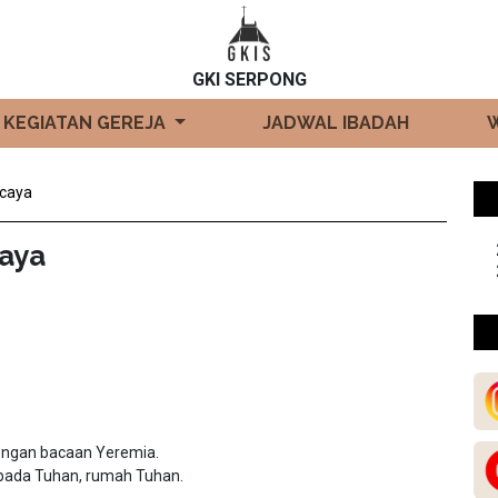
GKI SERPONG
KEGIATAN GEREJA
JADWAL IBADAH
rcaya
caya
engan bacaan Yeremia.
pada Tuhan, rumah Tuhan.