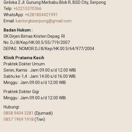
Giriloka 2 Jl. Gunung Merbabu Blok R, BSD City, Serpong
Telp:
+62215370366
WhatsApp:
+6281804421991
Email:
kantorgkiserpong@gmail.com
Badan Hukum :
SK Dirjen Bimas Kristen Depag. RI
No: DJ III/Kep/HK.00.5/55/719/2007
DEPAG : NOMOR DJ III/Kep/HK.00.5/64/977/2004
Klinik Pratama Kasih
Praktek Dokter Umum
Senin, Kamis : Jam 09.00 s/d 12.00 WIB
Sabtu ke-1,4 : Jam 14.00 s/d 16.00 WIB
Minggu : Jam 09.00 s/d 12.00 WIB
Praktek Dokter Gigi
Minggu : Jam 09.00 s/d 12.00 WIB
Hubungi :
0858 9404 3281
(Djumadi)
0857 1969 1918
(Tiwi)