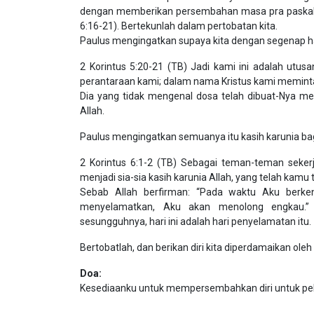
dengan memberikan persembahan masa pra paskah. U
6:16-21). Bertekunlah dalam pertobatan kita.
Paulus mengingatkan supaya kita dengan segenap ha
2 Korintus 5:20-21 (TB) Jadi kami ini adalah utus
perantaraan kami; dalam nama Kristus kami meminta
Dia yang tidak mengenal dosa telah dibuat-Nya men
Allah.
Paulus mengingatkan semuanya itu kasih karunia ba
2 Korintus 6:1-2 (TB) Sebagai teman-teman sek
menjadi sia-sia kasih karunia Allah, yang telah kamu 
Sebab Allah berfirman: “Pada waktu Aku berk
menyelamatkan, Aku akan menolong engkau.” 
sesungguhnya, hari ini adalah hari penyelamatan itu.
Bertobatlah, dan berikan diri kita diperdamaikan oleh
Doa:
Kesediaanku untuk mempersembahkan diri untuk pe