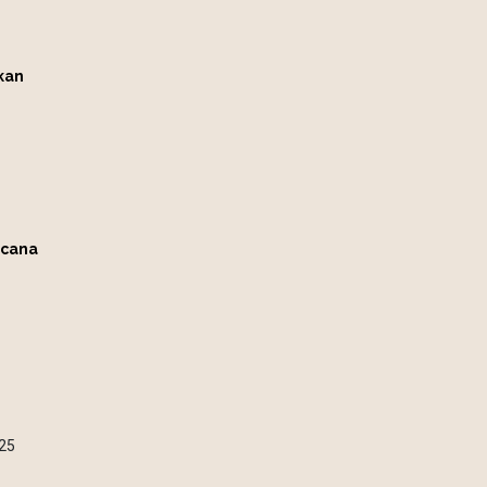
kan
ncana
25