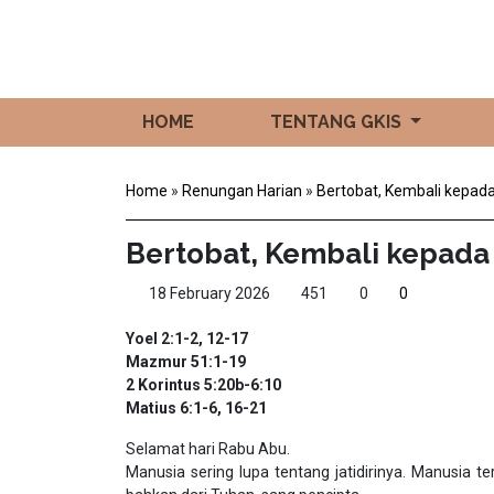
HOME
TENTANG GKIS
Home
»
Renungan Harian
»
Bertobat, Kembali kepad
Bertobat, Kembali kepada
18 February 2026
451
0
0
Yoel 2:1-2, 12-17
Mazmur 51:1-19
2 Korintus 5:20b-6:10
Matius 6:1-6, 16-21
Selamat hari Rabu Abu.
Manusia sering lupa tentang jatidirinya. Manusia 