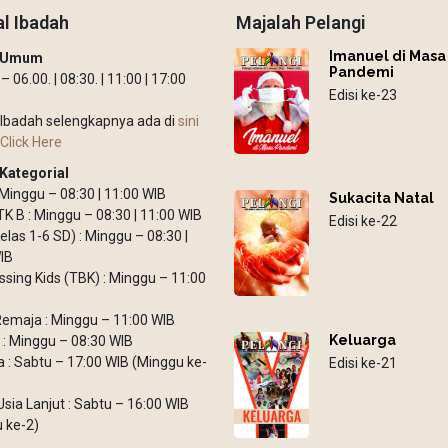
l Ibadah
Majalah Pelangi
Imanuel di Masa
h Umum
Pandemi
 06.00. | 08:30. | 11:00 | 17:00
Edisi ke-23
Ibadah selengkapnya ada di
sini
Click Here
Kategorial
: Minggu – 08:30 | 11:00 WIB
Sukacita Natal
TK B : Minggu – 08:30 | 11:00 WIB
Edisi ke-22
elas 1-6 SD) : Minggu – 08:30 |
IB
ssing Kids (TBK) : Minggu – 11:00
emaja : Minggu – 11:00 WIB
Keluarga
: Minggu – 08:30 WIB
: Sabtu – 17:00 WIB (Minggu ke-
Edisi ke-21
Usia Lanjut : Sabtu – 16:00 WIB
 ke-2)