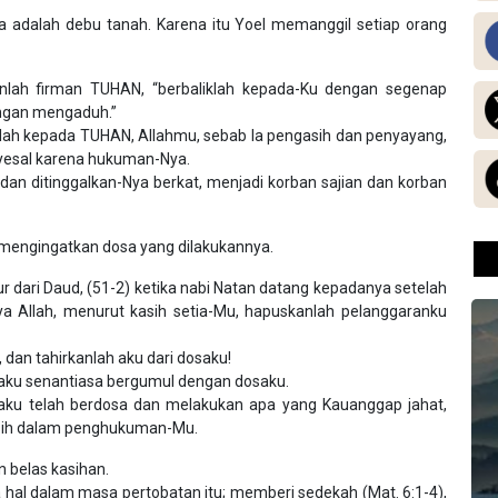
a adalah debu tanah. Karena itu Yoel memanggil setiap orang
ianlah firman TUHAN, “berbaliklah kepada-Ku dengan segenap
ngan mengaduh.”
lah kepada TUHAN, Allahmu, sebab Ia pengasih dan penyayang,
nyesal karena hukuman-Nya.
dan ditinggalkan-Nya berkat, menjadi korban sajian dan korban
 mengingatkan dosa yang dilakukannya.
dari Daud, (51-2) ketika nabi Natan datang kepadanya setelah
ya Allah, menurut kasih setia-Mu, hapuskanlah pelanggaranku
 dan tahirkanlah aku dari dosaku!
 aku senantiasa bergumul dengan dosaku.
 aku telah berdosa dan melakukan apa yang Kauanggap jahat,
rsih dalam penghukuman-Mu.
 belas kasihan.
a hal dalam masa pertobatan itu; memberi sedekah (Mat. 6:1-4),