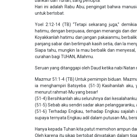
bahkan dari Tuhan, sang pencipta.
Hari ini adalah Rabu Abu; pengingat bahwa manusi
untuk bertobat.
Yoel 2:12-14 (TB) “Tetapi sekarang juga,” demik
hatimu, dengan berpuasa, dengan menangis dan de
Koyakkanlah hatimu dan jangan pakaianmu, berbalik
panjang sabar dan berlimpah kasih setia, dan Ia me
Siapa tahu, mungkin Ia mau berbalik dan menyesal, 
curahan bagi TUHAN, Allahmu.
Seruan yang ditanggapi oleh Daud ketika nabi Natan
Mazmur 51:1-4 (TB) Untuk pemimpin biduan. Mazmur 
ia menghampiri Batsyeba. (51-3) Kasihanilah aku, 
menurut rahmat-Mu yang besar!
(51-4) Bersihkanlah aku seluruhnya dari kesalahanku,
(51-5) Sebab aku sendiri sadar akan pelanggaranku,
(51-6) Terhadap Engkau, terhadap Engkau sajalah
supaya ternyata Engkau adil dalam putusan-Mu, be
Hanya kepada Tuhan kita patut memohon ampun dan
Oleh karena itu sikap bertobat dinyatakan dalam tig