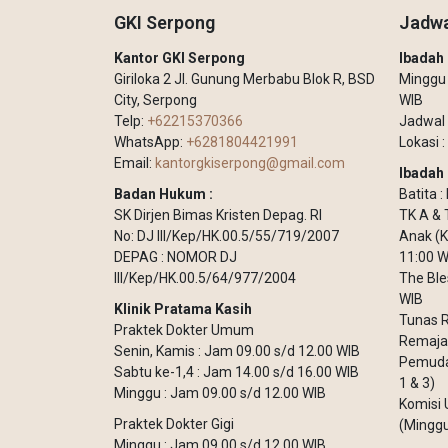
GKI Serpong
Jadwa
Kantor GKI Serpong
Ibada
Giriloka 2 Jl. Gunung Merbabu Blok R, BSD
Minggu –
City, Serpong
WIB
Telp:
+62215370366
Jadwal 
WhatsApp:
+6281804421991
Lokasi :
Email:
kantorgkiserpong@gmail.com
Ibadah 
Badan Hukum :
Batita 
SK Dirjen Bimas Kristen Depag. RI
TK A & 
No: DJ III/Kep/HK.00.5/55/719/2007
Anak (K
DEPAG : NOMOR DJ
11:00 W
III/Kep/HK.00.5/64/977/2004
The Ble
WIB
Klinik Pratama Kasih
Tunas R
Praktek Dokter Umum
Remaja 
Senin, Kamis : Jam 09.00 s/d 12.00 WIB
Pemuda 
Sabtu ke-1,4 : Jam 14.00 s/d 16.00 WIB
1 & 3)
Minggu : Jam 09.00 s/d 12.00 WIB
Komisi 
Praktek Dokter Gigi
(Minggu
Minggu : Jam 09.00 s/d 12.00 WIB