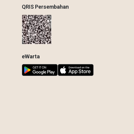
QRIS Persembahan
eWarta