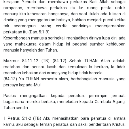
kerajaan Yehuda dan membawa perkakas Bait Allah sebagai
rampasan, membawa perkakas itu ke ruang pesta untuk
menunjukka kebesaran bangsanya, dan saat itulah ada tulisan di
dinding yang menggetarkan hatinya, bahkan menjadi pucat ketika
tak seorangpun orang cerdik pandainya menerjemahkan
perkataan itu (Dan. 5:1-9).
Kesombongan manusia seringkali menjadikan dirinya lupa diri, ada
yang mahakuasa dalam hidup ini padahal sumber kehidupan
manusia hanyalah dari Tuhan.
Mazmur 84:11-12 (TB) (84-12) Sebab TUHAN Allah adalah
matahari dan perisai; kasih dan kemuliaan Ia berikan; Ia tidak
menahan kebaikan dari orang yang hidup tidak bercela.
(84-13) Ya TUHAN semesta alam, berbahagialah manusia yang
percaya kepada-Mu!
Paulus mengingatkan kepada penatua, pemimpin jemaat,
bagaimana mereka berlaku, meneladan kepada Gembala Agung,
Tuhan sendiri.
1 Petrus 5:1-2 (TB) Aku menasihatkan para penatua di antara
kamu, aku sebagai teman penatua dan saksi penderitaan Kristus,