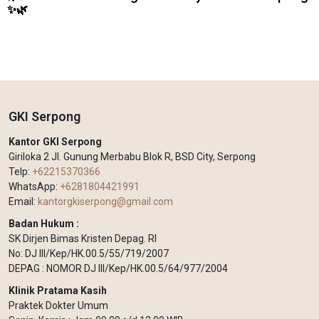
✨🌿
GKI Serpong
Kantor GKI Serpong
Giriloka 2 Jl. Gunung Merbabu Blok R, BSD City, Serpong
Telp:
+62215370366
WhatsApp:
+6281804421991
Email:
kantorgkiserpong@gmail.com
Badan Hukum :
SK Dirjen Bimas Kristen Depag. RI
No: DJ III/Kep/HK.00.5/55/719/2007
DEPAG : NOMOR DJ III/Kep/HK.00.5/64/977/2004
Klinik Pratama Kasih
Praktek Dokter Umum