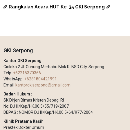
🎉 Rangkaian Acara HUT Ke-35 GKI Serpong 🎉
GKI Serpong
Kantor GKI Serpong
Giriloka 2 Jl. Gunung Merbabu Blok R, BSD City, Serpong
Telp:
+62215370366
WhatsApp:
+6281804421991
Email:
kantorgkiserpong@gmail.com
Badan Hukum :
SK Dirjen Bimas Kristen Depag. RI
No: DJ III/Kep/HK.00.5/55/719/2007
DEPAG : NOMOR DJ III/Kep/HK.00.5/64/977/2004
Klinik Pratama Kasih
Praktek Dokter Umum