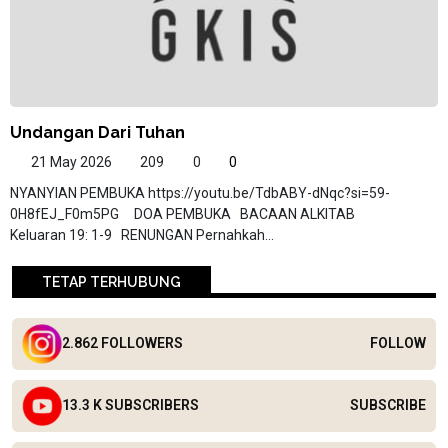
Undangan Dari Tuhan
21 May 2026
209
0
0
NYANYIAN PEMBUKA https://youtu.be/TdbABY-dNqc?si=59-
0H8fEJ_F0m5PG DOA PEMBUKA BACAAN ALKITAB
Keluaran 19: 1-9 RENUNGAN Pernahkah...
TETAP TERHUBUNG
2.862 FOLLOWERS
FOLLOW
13.3 K SUBSCRIBERS
SUBSCRIBE