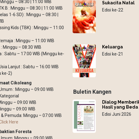
: Minggu – 08:30 | 11:00 WIB
Sukacita Natal
TK B : Minggu – 08:30 | 11:00 WIB
Edisi ke-22
elas 1-6 SD) : Minggu – 08:30 |
IB
ssing Kids (TBK) : Minggu – 11:00
emaja : Minggu – 11:00 WIB
Keluarga
: Minggu – 08:30 WIB
: Sabtu – 17:00 WIB (Minggu ke-
Edisi ke-21
Usia Lanjut : Sabtu – 16:00 WIB
 ke-2)
maat Cikoleang
Umum : Minggu – 09:00 WIB
Buletin Kangen
Kategorial
Dialog Memberi
 Minggu – 09:00 WIB
Hasil yang Beda
inggu – 09:00 WIB
Edisi Juni 2026
 & Pemuda: Minggu – 07:00 WIB
Click Here
baktian Foresta
 Umum: Minggu – 09:00 WIB