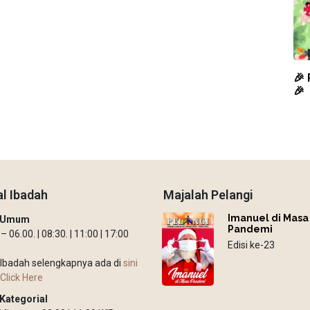
🎉
🎉
l Ibadah
Majalah Pelangi
Imanuel di Masa
h Umum
Pandemi
 06.00. | 08:30. | 11:00 | 17:00
Edisi ke-23
Ibadah selengkapnya ada di
sini
Click Here
Kategorial