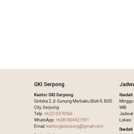
GKI Serpong
Jadwa
Kantor GKI Serpong
Ibada
Giriloka 2 Jl. Gunung Merbabu Blok R, BSD
Minggu –
City, Serpong
WIB
Telp:
+62215370366
Jadwal 
WhatsApp:
+6281804421991
Lokasi :
Email:
kantorgkiserpong@gmail.com
Ibadah 