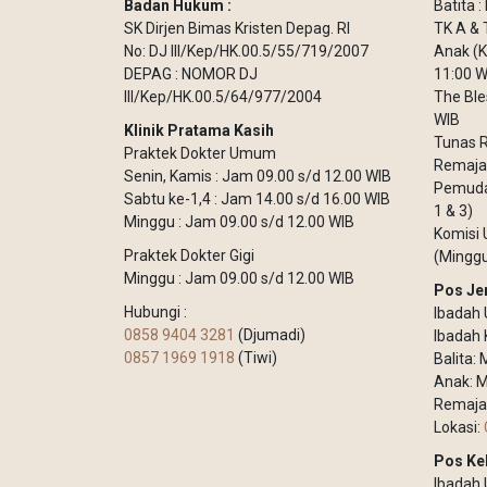
Badan Hukum :
Batita 
SK Dirjen Bimas Kristen Depag. RI
TK A & 
No: DJ III/Kep/HK.00.5/55/719/2007
Anak (K
DEPAG : NOMOR DJ
11:00 W
III/Kep/HK.00.5/64/977/2004
The Ble
WIB
Klinik Pratama Kasih
Tunas R
Praktek Dokter Umum
Remaja 
Senin, Kamis : Jam 09.00 s/d 12.00 WIB
Pemuda 
Sabtu ke-1,4 : Jam 14.00 s/d 16.00 WIB
1 & 3)
Minggu : Jam 09.00 s/d 12.00 WIB
Komisi 
Praktek Dokter Gigi
(Minggu
Minggu : Jam 09.00 s/d 12.00 WIB
Pos Je
Hubungi :
Ibadah 
0858 9404 3281
(Djumadi)
Ibadah 
0857 1969 1918
(Tiwi)
Balita:
Anak: M
Remaja
Lokasi:
Pos Ke
Ibadah