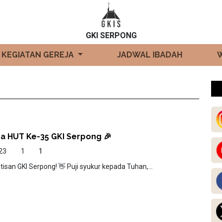
GKI SERPONG
KEGIATAN GEREJA
JADWAL IBADAH
ra HUT Ke-35 GKI Serpong 🎉
23
1
1
isan GKI Serpong! 👋 Puji syukur kepada Tuhan,...