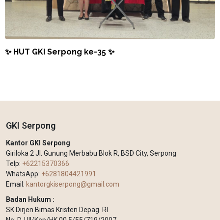
✨ HUT GKI Serpong ke-35 ✨
GKI Serpong
Kantor GKI Serpong
Giriloka 2 Jl. Gunung Merbabu Blok R, BSD City, Serpong
Telp:
+62215370366
WhatsApp:
+6281804421991
Email:
kantorgkiserpong@gmail.com
Badan Hukum :
SK Dirjen Bimas Kristen Depag. RI
No: DJ III/Kep/HK.00.5/55/719/2007