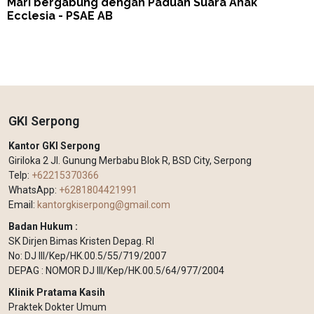
Mari bergabung dengan Paduan Suara Anak
Ecclesia - PSAE AB
GKI Serpong
Kantor GKI Serpong
Giriloka 2 Jl. Gunung Merbabu Blok R, BSD City, Serpong
Telp:
+62215370366
WhatsApp:
+6281804421991
Email:
kantorgkiserpong@gmail.com
Badan Hukum :
SK Dirjen Bimas Kristen Depag. RI
No: DJ III/Kep/HK.00.5/55/719/2007
DEPAG : NOMOR DJ III/Kep/HK.00.5/64/977/2004
Klinik Pratama Kasih
Praktek Dokter Umum