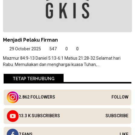
Menjadi Pelaku Firman
29 October 2025
547
0
0
Mazmur 84:9-13 Daniel 5:13-6:1 Matius 21:28-32 Selamat hari
Rabu. Memuliakan dan menghargai kuasa Tuhan,...
TETAP TERHUBUNG
2.862 FOLLOWERS
FOLLOW
13.3 K SUBSCRIBERS
SUBSCRIBE
7 FANS
LIKE