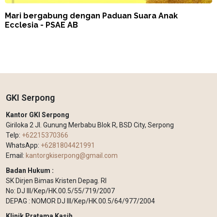
Mari bergabung dengan Paduan Suara Anak
Ecclesia - PSAE AB
GKI Serpong
Kantor GKI Serpong
Giriloka 2 Jl. Gunung Merbabu Blok R, BSD City, Serpong
Telp:
+62215370366
WhatsApp:
+6281804421991
Email:
kantorgkiserpong@gmail.com
Badan Hukum :
SK Dirjen Bimas Kristen Depag. RI
No: DJ III/Kep/HK.00.5/55/719/2007
DEPAG : NOMOR DJ III/Kep/HK.00.5/64/977/2004
Klinik Pratama Kasih