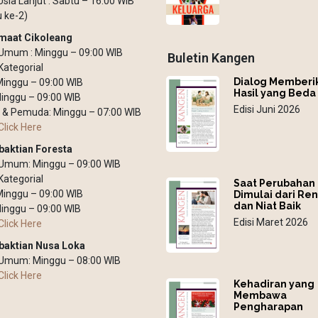
Usia Lanjut : Sabtu – 16:00 WIB
 ke-2)
maat Cikoleang
Umum : Minggu – 09:00 WIB
Buletin Kangen
Kategorial
Dialog Memberi
 Minggu – 09:00 WIB
Hasil yang Beda
inggu – 09:00 WIB
Edisi Juni 2026
 & Pemuda: Minggu – 07:00 WIB
Click Here
baktian Foresta
 Umum: Minggu – 09:00 WIB
Kategorial
Saat Perubahan
 Minggu – 09:00 WIB
Dimulai dari Re
dan Niat Baik
inggu – 09:00 WIB
Edisi Maret 2026
Click Here
baktian Nusa Loka
 Umum: Minggu – 08:00 WIB
Click Here
Kehadiran yang
Membawa
Pengharapan