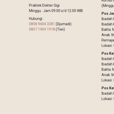
Komisi 
Praktek Dokter Gigi
(Minggu
Minggu : Jam 09.00 s/d 12.00 WIB
Pos Je
Hubungi :
Ibadah 
0858 9404 3281
(Djumadi)
Ibadah 
0857 1969 1918
(Tiwi)
Balita:
Anak: M
Remaja
Lokasi:
Pos Ke
Ibadah
Ibadah 
Balita:
Anak: M
Lokasi:
Pos Ke
Ibadah
Lokasi: