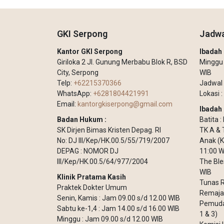
GKI Serpong
Jadwa
Kantor GKI Serpong
Ibada
Giriloka 2 Jl. Gunung Merbabu Blok R, BSD
Minggu –
City, Serpong
WIB
Telp:
+62215370366
Jadwal 
WhatsApp:
+6281804421991
Lokasi :
Email:
kantorgkiserpong@gmail.com
Ibadah 
Badan Hukum :
Batita 
SK Dirjen Bimas Kristen Depag. RI
TK A & 
No: DJ III/Kep/HK.00.5/55/719/2007
Anak (K
DEPAG : NOMOR DJ
11:00 W
III/Kep/HK.00.5/64/977/2004
The Ble
WIB
Klinik Pratama Kasih
Tunas R
Praktek Dokter Umum
Remaja 
Senin, Kamis : Jam 09.00 s/d 12.00 WIB
Pemuda 
Sabtu ke-1,4 : Jam 14.00 s/d 16.00 WIB
1 & 3)
Minggu : Jam 09.00 s/d 12.00 WIB