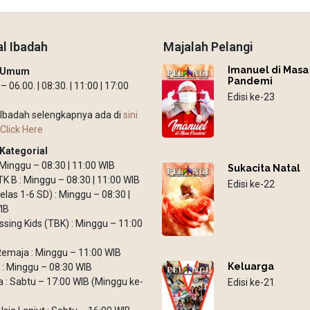
l Ibadah
Majalah Pelangi
Imanuel di Masa
h Umum
Pandemi
 06.00. | 08:30. | 11:00 | 17:00
Edisi ke-23
Ibadah selengkapnya ada di
sini
Click Here
Kategorial
: Minggu – 08:30 | 11:00 WIB
Sukacita Natal
TK B : Minggu – 08:30 | 11:00 WIB
Edisi ke-22
elas 1-6 SD) : Minggu – 08:30 |
IB
ssing Kids (TBK) : Minggu – 11:00
emaja : Minggu – 11:00 WIB
Keluarga
: Minggu – 08:30 WIB
: Sabtu – 17:00 WIB (Minggu ke-
Edisi ke-21