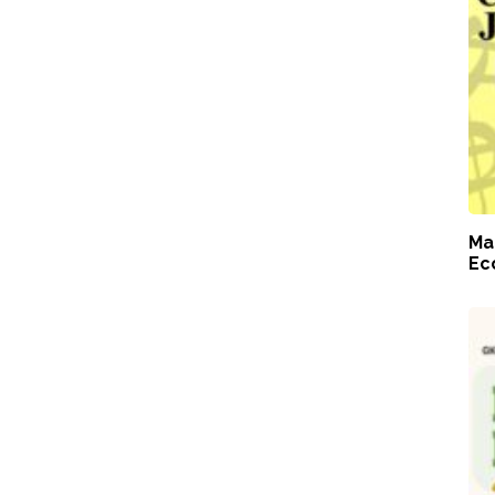
Ma
Ec