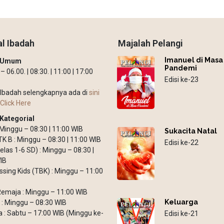
l Ibadah
Majalah Pelangi
Imanuel di Masa
h Umum
Pandemi
 06.00. | 08:30. | 11:00 | 17:00
Edisi ke-23
Ibadah selengkapnya ada di
sini
Click Here
Kategorial
: Minggu – 08:30 | 11:00 WIB
Sukacita Natal
TK B : Minggu – 08:30 | 11:00 WIB
Edisi ke-22
elas 1-6 SD) : Minggu – 08:30 |
IB
ssing Kids (TBK) : Minggu – 11:00
emaja : Minggu – 11:00 WIB
Keluarga
: Minggu – 08:30 WIB
: Sabtu – 17:00 WIB (Minggu ke-
Edisi ke-21