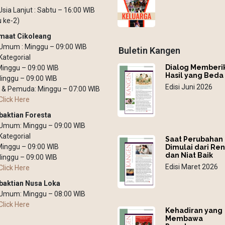
Usia Lanjut : Sabtu – 16:00 WIB
 ke-2)
maat Cikoleang
Umum : Minggu – 09:00 WIB
Buletin Kangen
Kategorial
Dialog Memberi
 Minggu – 09:00 WIB
Hasil yang Beda
inggu – 09:00 WIB
Edisi Juni 2026
 & Pemuda: Minggu – 07:00 WIB
Click Here
baktian Foresta
 Umum: Minggu – 09:00 WIB
Kategorial
Saat Perubahan
 Minggu – 09:00 WIB
Dimulai dari Re
dan Niat Baik
inggu – 09:00 WIB
Edisi Maret 2026
Click Here
baktian Nusa Loka
 Umum: Minggu – 08:00 WIB
Click Here
Kehadiran yang
Membawa