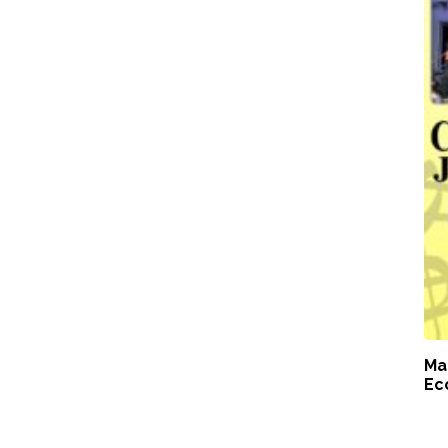
Ma
Ec