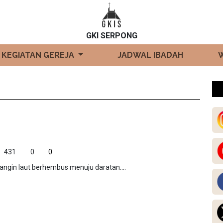
GKI SERPONG
KEGIATAN GEREJA
JADWAL IBADAH
431
0
0
i, angin laut berhembus menuju daratan....