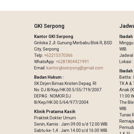
GKI Serpong
Jadwa
Kantor GKI Serpong
Ibada
Giriloka 2 Jl. Gunung Merbabu Blok R, BSD
Minggu –
City, Serpong
WIB
Telp:
+62215370366
Jadwal 
WhatsApp:
+6281804421991
Lokasi :
Email:
kantorgkiserpong@gmail.com
Ibadah 
Badan Hukum :
Batita 
SK Dirjen Bimas Kristen Depag. RI
TK A & 
No: DJ III/Kep/HK.00.5/55/719/2007
Anak (K
DEPAG : NOMOR DJ
11:00 W
III/Kep/HK.00.5/64/977/2004
The Ble
WIB
Klinik Pratama Kasih
Tunas R
Praktek Dokter Umum
Remaja 
Senin, Kamis : Jam 09.00 s/d 12.00 WIB
Pemuda 
Sabtu ke-1,4 : Jam 14.00 s/d 16.00 WIB
1 & 3)