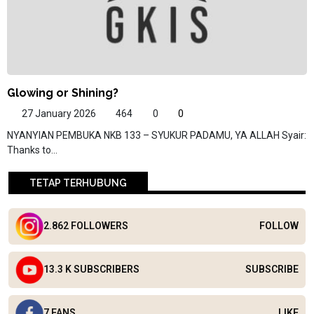
Glowing or Shining?
27 January 2026
464
0
0
NYANYIAN PEMBUKA NKB 133 – SYUKUR PADAMU, YA ALLAH Syair:
Thanks to...
TETAP TERHUBUNG
2.862 FOLLOWERS
FOLLOW
13.3 K SUBSCRIBERS
SUBSCRIBE
7 FANS
LIKE