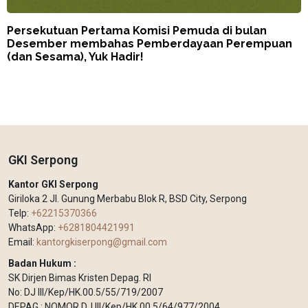
Persekutuan Pertama Komisi Pemuda di bulan
Desember membahas Pemberdayaan Perempuan
(dan Sesama), Yuk Hadir!
GKI Serpong
Kantor GKI Serpong
Giriloka 2 Jl. Gunung Merbabu Blok R, BSD City, Serpong
Telp:
+62215370366
WhatsApp:
+6281804421991
Email:
kantorgkiserpong@gmail.com
Badan Hukum :
SK Dirjen Bimas Kristen Depag. RI
No: DJ III/Kep/HK.00.5/55/719/2007
DEPAG : NOMOR DJ III/Kep/HK.00.5/64/977/2004